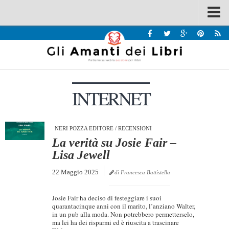
Spazi
Recensioni
Interviste & Incontri
INTERNET
Bandi
Home
Chi siamo
NERI POZZA EDITORE
/
RECENSIONI
La verità su Josie Fair –
Contatti
Lisa Jewell
Eventi
22 Maggio 2025
di Francesca Battistella
Home
Josie Fair ha deciso di festeggiare i suoi
Contatti
quarantacinque anni con il marito, l’anziano Walter,
in un pub alla moda. Non potrebbero permetterselo,
ma lei ha dei risparmi ed è riuscita a trascinare
Chi siamo