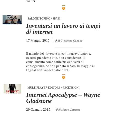
Walter...
Dicono di Noi
Rassegna Stampa
SALONE TORINO
/
SPAZI
Archivio
Inventarsi un lavoro ai tempi
di internet
Autori
17 Maggio 2015
di Giovanna Capone
Generi
Case editrici
Il mondo del lavoro è in continua evoluzione,
occorre prenderne atto, non considerare il
Partnership
cambiamento come ostile ma evolversi di
conseguenza. Se ne è parlato sabato 16 maggio al
Giallo Stresa
Digital Festival del Salone del...
Premio Chiara
Tabù Festival 2014
MULTIPLAYER EDITORE
/
RECENSIONI
Internet Apocalypse – Wayne
A Tutto Volume
Gladstone
Salone di Torino
29 Gennaio 2015
di Marco Cattaneo
Marketing