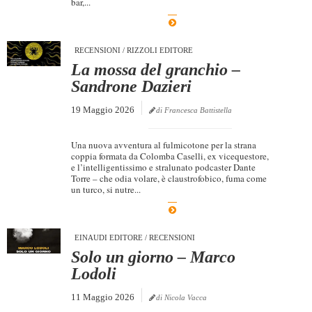
bar,...
Dicono di Noi
Rassegna Stampa
RECENSIONI
/
RIZZOLI EDITORE
Archivio
La mossa del granchio –
Sandrone Dazieri
Autori
19 Maggio 2026
di Francesca Battistella
Generi
Case editrici
Una nuova avventura al fulmicotone per la strana
coppia formata da Colomba Caselli, ex vicequestore,
Partnership
e l’intelligentissimo e stralunato podcaster Dante
Torre – che odia volare, è claustrofobico, fuma come
Giallo Stresa
un turco, si nutre...
Premio Chiara
Tabù Festival 2014
EINAUDI EDITORE
/
RECENSIONI
Solo un giorno – Marco
A Tutto Volume
Lodoli
Salone di Torino
11 Maggio 2026
di Nicola Vacca
Marketing