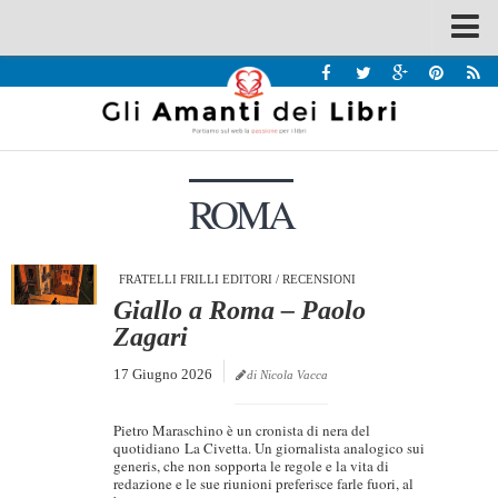
Spazi
Recensioni
Interviste & Incontri
ROMA
Bandi
Home
Chi siamo
FRATELLI FRILLI EDITORI
/
RECENSIONI
Giallo a Roma – Paolo
Contatti
Zagari
Eventi
17 Giugno 2026
di Nicola Vacca
Home
Pietro Maraschino è un cronista di nera del
Contatti
quotidiano La Civetta. Un giornalista analogico sui
generis, che non sopporta le regole e la vita di
redazione e le sue riunioni preferisce farle fuori, al
Chi siamo