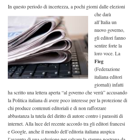
In questo periodo d
i incertezza, a pochi giorni dalle elezioni
Dicono di Noi
che darà
Rassegna Stampa
all’Italia un
Archivio
nuovo governo,
gli editori fanno
Autori
sentire forte la
Generi
loro voce. La
Fieg
Case editrici
(Federazione
Partnership
italiana editori
Giallo Stresa
giornali) infatti
ha scritto una lettera aperta “al governo che verrà” accusando
Premio Chiara
la Politica italiana di avere poco interesse per la protezione di
Tabù Festival 2014
chi produce contenuti editoriali e di non rafforzare
A Tutto Volume
abbastanza la tutela del diritto di autore contro i parassiti di
internet. Alla luce del recente accordo tra gli editori francesi
Salone di Torino
e Google, anche il mondo dell’editoria italiana auspica
Marketing
l’avvento di una soluzione per salvare la stampa nostrana da