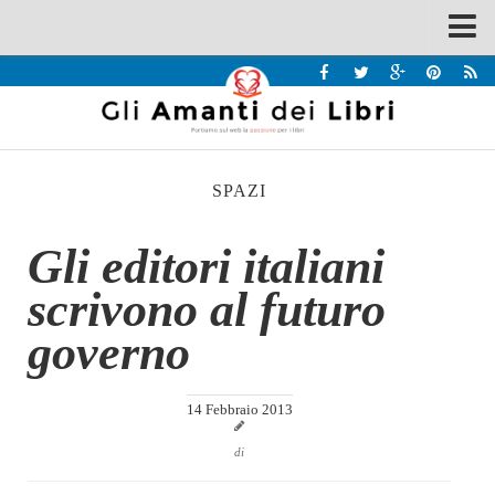
Spazi
Recensioni
Interviste & Incontri
SPAZI
Bandi
Home
Gli editori italiani
Chi siamo
scrivono al futuro
Contatti
governo
Eventi
Home
14 Febbraio 2013
Contatti
di
Chi siamo