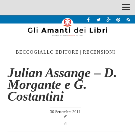
Spazi
Recensioni
Interviste & Incontri
BECCOGIALLO EDITORE
|
RECENSIONI
Bandi
Home
Julian Assange – D.
Chi siamo
Morgante e G.
Contatti
Costantini
Eventi
Home
30 Settembre 2011
Contatti
di
Chi siamo