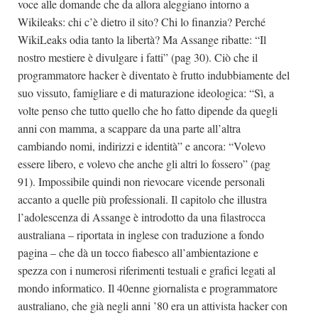
voce alle domande che da allora aleggiano intorno a
Wikileaks: chi c’è dietro il sito? Chi lo finanzia? Perché
WikiLeaks odia tanto la libertà? Ma Assange ribatte: “Il
nostro mestiere è divulgare i fatti” (pag 30). Ciò che il
programmatore hacker è diventato è frutto indubbiamente del
suo vissuto, famigliare e di maturazione ideologica: “Sì, a
volte penso che tutto quello che ho fatto dipende da quegli
anni con mamma, a scappare da una parte all’altra
cambiando nomi, indirizzi e identità” e ancora: “Volevo
essere libero, e volevo che anche gli altri lo fossero” (pag
91). Impossibile quindi non rievocare vicende personali
accanto a quelle più professionali. Il capitolo che illustra
l’adolescenza di Assange è introdotto da una filastrocca
australiana – riportata in inglese con traduzione a fondo
pagina – che dà un tocco fiabesco all’ambientazione e
spezza con i numerosi riferimenti testuali e grafici legati al
mondo informatico. Il 40enne giornalista e programmatore
australiano, che già negli anni ’80 era un attivista hacker con