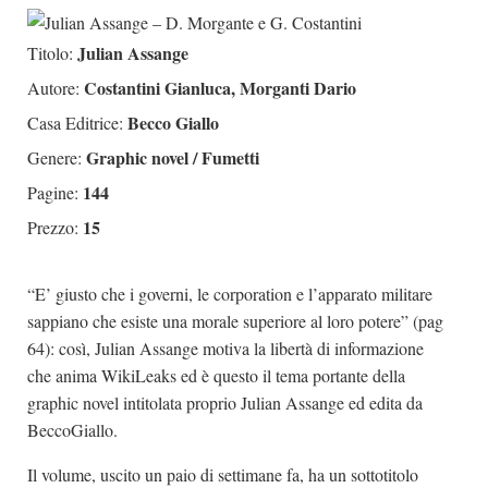
Dicono di Noi
Julian Assange
Titolo:
Rassegna Stampa
Costantini Gianluca, Morganti Dario
Autore:
Archivio
Becco Giallo
Casa Editrice:
Autori
Graphic novel / Fumetti
Genere:
Generi
144
Pagine:
Case editrici
15
Prezzo:
Partnership
“E’ giusto che i governi, le corporation e l’apparato militare
Giallo Stresa
sappiano che esiste una morale superiore al loro potere” (pag
Premio Chiara
64): così, Julian Assange motiva la libertà di informazione
Tabù Festival 2014
che anima WikiLeaks ed è questo il tema portante della
A Tutto Volume
graphic novel intitolata proprio Julian Assange ed edita da
BeccoGiallo.
Salone di Torino
Marketing
Il volume, uscito un paio di settimane fa, ha un sottotitolo