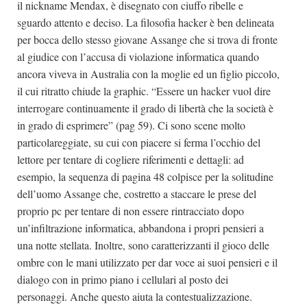
il nickname Mendax, è disegnato con ciuffo ribelle e
sguardo attento e deciso. La filosofia hacker è ben delineata
per bocca dello stesso giovane Assange che si trova di fronte
al giudice con l’accusa di violazione informatica quando
ancora viveva in Australia con la moglie ed un figlio piccolo,
il cui ritratto chiude la graphic. “Essere un hacker vuol dire
interrogare continuamente il grado di libertà che la società è
in grado di esprimere” (pag 59). Ci sono scene molto
particolareggiate, su cui con piacere si ferma l’occhio del
lettore per tentare di cogliere riferimenti e dettagli: ad
esempio, la sequenza di pagina 48 colpisce per la solitudine
dell’uomo Assange che, costretto a staccare le prese del
proprio pc per tentare di non essere rintracciato dopo
un’infiltrazione informatica, abbandona i propri pensieri a
una notte stellata. Inoltre, sono caratterizzanti il gioco delle
ombre con le mani utilizzato per dar voce ai suoi pensieri e il
dialogo con in primo piano i cellulari al posto dei
personaggi. Anche questo aiuta la contestualizzazione.