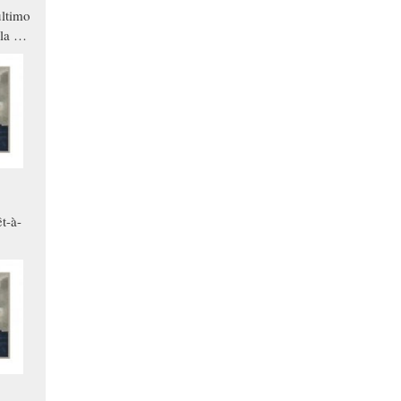
ltimo
la a
che in
ono
t-à-
.