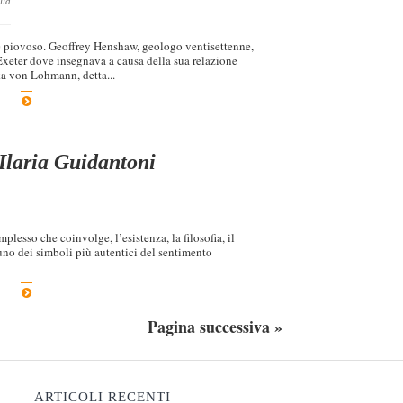
lla
 e piovoso. Geoffrey Henshaw, geologo ventisettenne,
i Exeter dove insegnava a causa della sua relazione
ka von Lohmann, detta...
 Ilaria Guidantoni
lesso che coinvolge, l’esistenza, la filosofia, il
 uno dei simboli più autentici del sentimento
Pagina successiva »
ARTICOLI RECENTI