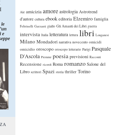
I
I
amore
astrologia
amicizia
Astrotrend
Aie
ebook
Elzemiro
editoria
d'autore
famiglia
cultura
 le
Gli Amanti dei Libri
Feltrinelli
Garzanti
giallo
guerra
d’un
libri
intervista
 e
letteratura
Italia
lettura
Longanesi
seppe
Milano
Mondadori
omicidi
narrativa
novecento
Pasquale
oroscopo
omicidio
oroscopo letterario
Parigi
poesia
D'Ascola
previsioni
Piemme
Racconti
romanzo
Recensione
Roma
Salone del
ricordi
Spazi
Torino
Libro
thriller
scrittori
storia
NZA