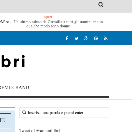
Spazi
eMìro – Un ultimo saluto da Carmilla a tutti gli uomini che in
Tutte le mattine di Sybil – Virginia Evans
L’idraulico no
qualche modo sono donne
REMI E BANDI
HE
Tweet di @amantilibri