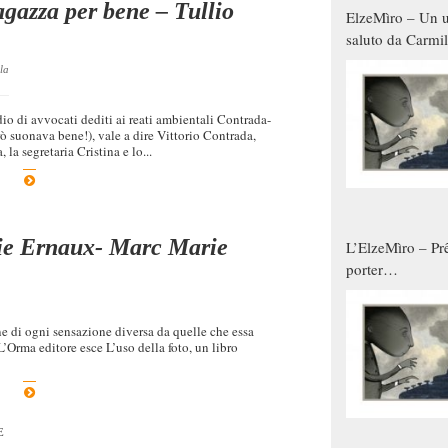
agazza per bene – Tullio
ElzeMìro – Un u
saluto da Carmil
tutti gli uomini 
la
qualche modo s
donne
io di avvocati dediti ai reati ambientali Contrada-
ò suonava bene!), vale a dire Vittorio Contrada,
la segretaria Cristina e lo...
nie Ernaux- Marc Marie
L’ElzeMìro – Prê
porter
autunno/inverno
ne di ogni sensazione diversa da quelle che essa
 L’Orma editore esce L’uso della foto, un libro
E