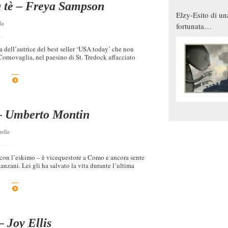
da tè – Freya Sampson
Elzy-Esito di un
la
fortunata
combinazione
 dell’autrice del best seller ‘USA today’ che non
Cornovaglia, nel paesino di St. Tredock affacciato
 – Umberto Montin
tella
 con l’eskimo – è vicequestore a Como e ancora sente
nzani. Lei gli ha salvato la vita durante l’ultima
– Joy Ellis