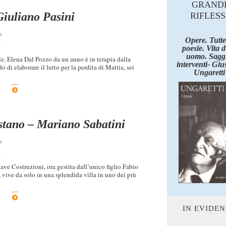
GRAND
 Giuliano Pasini
RIFLESS
a
Opere. Tutte
poesie. Vita 
uomo. Saggi
le. Elena Dal Pozzo da un anno è in terapia dalla
interventi- Giu
 di elaborare il lutto per la perdita di Mattia, sei
Ungaretti
stano – Mariano Sabatini
a
ave Costruzioni, ora gestita dall’unico figlio Fabio
 vive da solo in una splendida villa in uno dei più
IN EVIDE