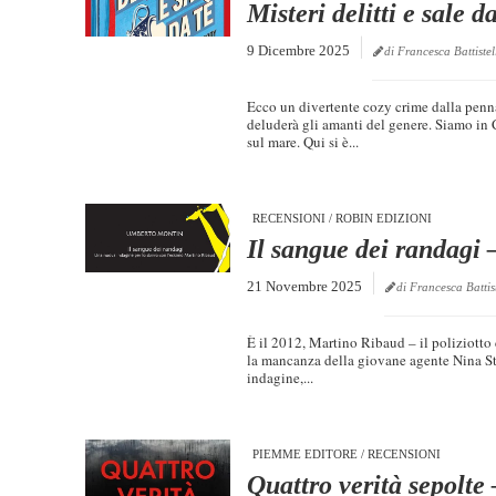
Misteri delitti e sale 
9 Dicembre 2025
di Francesca Battistel
Ecco un divertente cozy crime dalla penna
deluderà gli amanti del genere. Siamo in 
sul mare. Qui si è...
RECENSIONI
/
ROBIN EDIZIONI
Il sangue dei randagi
21 Novembre 2025
di Francesca Battis
È il 2012, Martino Ribaud – il poliziotto
la mancanza della giovane agente Nina Sta
indagine,...
PIEMME EDITORE
/
RECENSIONI
Quattro verità sepolte 