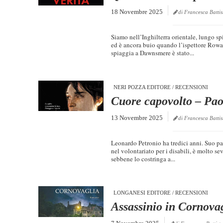
18 Novembre 2025
di Francesca Battis
Siamo nell’Inghilterra orientale, lungo sp
ed è ancora buio quando l’ispettore Rowa
spiaggia a Dawnsmere è stato...
NERI POZZA EDITORE
/
RECENSIONI
Cuore capovolto – Pao
13 Novembre 2025
di Francesca Battis
Leonardo Petronio ha tredici anni. Suo pad
nel volontariato per i disabili, è molto se
sebbene lo costringa a...
LONGANESI EDITORE
/
RECENSIONI
Assassinio in Cornova