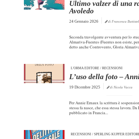
Ultimo valzer di una r
Avoledo
24 Gennaio 2026
di Francesca Battistel
Seconda travolgente avventura per lo stud
Almariva-Fuentes (Fuentes non esiste, per
detto anche Controvento, Gloria Almariva, 
L'ORMA EDITORE
/
RECENSIONI
L’uso della foto – An
19 Dicembre 2025
di Nicola Vacca
Per Annie Ernaux la scrittura è sospensio
stessa fa nasce, che essa stessa lavora. Da
pubblicato in Francia...
RECENSIONI
/
SPERLING KUPFER EDITOR