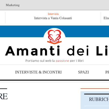
Marketing
Intervista
Le anime salve di Fabrizio De André – Jan Gaggetta
Intervista a Vania Colasanti
Elz
INTERVISTE & INCONTRI
SPAZI
P
RE
RUBRIC