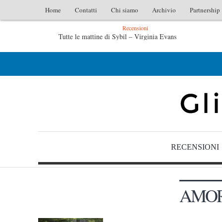
Home
Contatti
Chi siamo
Archivio
Partnership
Recensioni
Evans
L’idraulico non verrà – Fruttero & Lucentini
entini
Le anime salve di Fabrizio De André – Jan Gaggetta
RECENSIONI
AMO