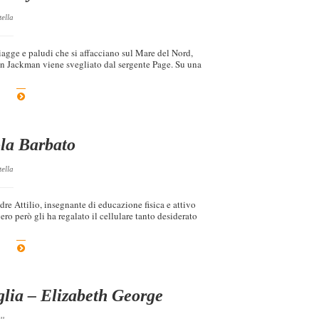
tella
iagge e paludi che si affacciano sul Mare del Nord,
n Jackman viene svegliato dal sergente Page. Su una
la Barbato
tella
re Attilio, insegnante di educazione fisica e attivo
vero però gli ha regalato il cellulare tanto desiderato
glia – Elizabeth George