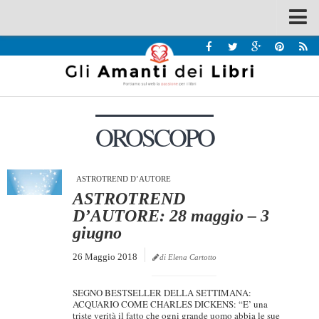
Spazi
Recensioni
Interviste & Incontri
OROSCOPO
Bandi
Home
Chi siamo
ASTROTREND D’AUTORE
ASTROTREND
Contatti
D’AUTORE: 28 maggio – 3
giugno
Eventi
26 Maggio 2018
Home
di Elena Cartotto
Contatti
SEGNO BESTSELLER DELLA SETTIMANA:
ACQUARIO COME CHARLES DICKENS: “E’ una
Chi siamo
triste verità il fatto che ogni grande uomo abbia le sue