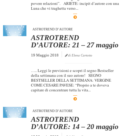
povere relazioni”. ARIETE: incipit d’autore con una
Dicono di Noi
Luna che vi traghetta verso...
Rassegna Stampa
Archivio
ASTROTREND D’AUTORE
ASTROTREND
Autori
D’AUTORE: 21 – 27 maggio
Generi
19 Maggio 2018
di Elena Cartotto
Case editrici
Partnership
….. Leggi le previsioni e scopri il segno Bestseller
della settimana con il suo autore! SEGNO
BESTSELLER DELLA SETTIMANA: VERGINE
Giallo Stresa
COME CESARE PAVESE: “Proprio a te doveva
capitare di concentrare tutta la vita...
Premio Chiara
Tabù Festival 2014
A Tutto Volume
ASTROTREND D’AUTORE
ASTROTREND
Salone di Torino
D’AUTORE: 14 – 20 maggio
Marketing