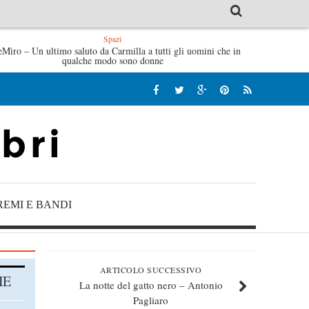
Spazi
eMìro – Un ultimo saluto da Carmilla a tutti gli uomini che in
L’idraulico non verrà – Fruttero & Lucentini
qualche modo sono donne
REMI E BANDI
ARTICOLO SUCCESSIVO
HE
La notte del gatto nero – Antonio
Pagliaro