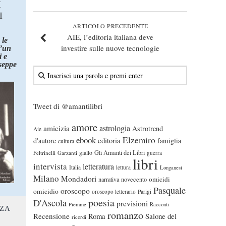
I
I
ARTICOLO PRECEDENTE
AIE, l’editoria italiana deve
 le
investire sulle nuove tecnologie
d’un
 e
seppe
Tweet di @amantilibri
amore
astrologia
amicizia
Astrotrend
Aie
ebook
Elzemiro
editoria
d'autore
famiglia
cultura
Gli Amanti dei Libri
Feltrinelli
Garzanti
giallo
guerra
libri
intervista
letteratura
Italia
lettura
Longanesi
Milano
Mondadori
omicidi
narrativa
novecento
Pasquale
oroscopo
omicidio
oroscopo letterario
Parigi
poesia
D'Ascola
previsioni
Piemme
Racconti
NZA
romanzo
Recensione
Roma
Salone del
ricordi