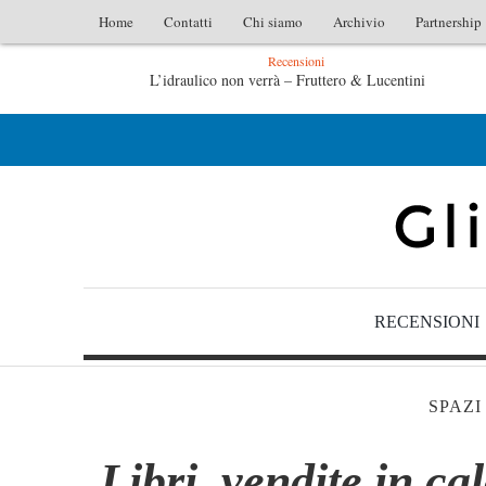
Home
Contatti
Chi siamo
Archivio
Partnership
Recensioni
Fruttero & Lucentini
L’arte di uno storico – Emilio Gent
 – Emilio Gentile
Tutte le mattine di Sybil – Virginia 
RECENSIONI
SPAZI
Libri, vendite in ca