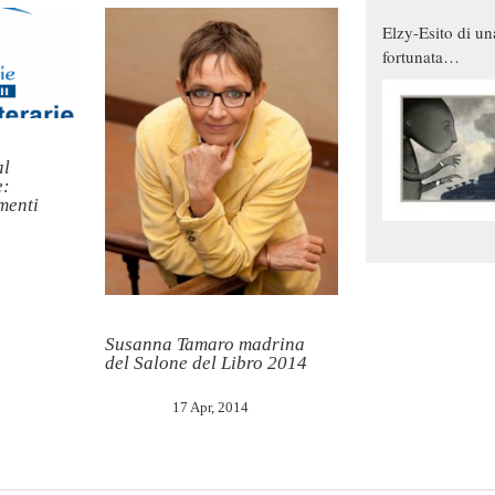
Elzy-Esito di un
fortunata
combinazione
al
e:
menti
Susanna Tamaro madrina
del Salone del Libro 2014
17 Apr, 2014