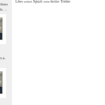
Spazi
Torino
Libro
thriller
scrittori
storia
ltimo
la a
che in
ono
t-à-
.