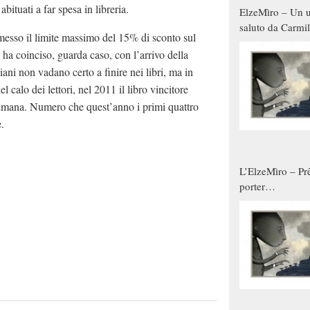
bituati a far spesa in libreria.
ElzeMìro – Un u
saluto da Carmil
 messo il limite massimo del 15% di sconto sul
tutti gli uomini 
ha coinciso, guarda caso, con l’arrivo della
qualche modo s
liani non vadano certo a finire nei libri, ma in
donne
 calo dei lettori, nel 2011 il libro vincitore
timana. Numero che quest’anno i primi quattro
.
L’ElzeMìro – Prê
porter
autunno/inverno