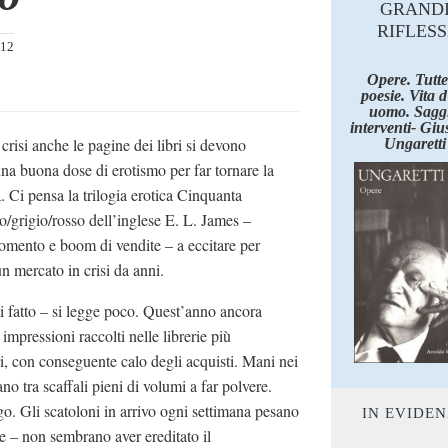
GRAND
RIFLESS
012
Opere. Tutte
poesie. Vita 
uomo. Saggi
interventi- Giu
 crisi anche le pagine dei libri si devono
Ungaretti
una buona dose di erotismo per far tornare la
a. Ci pensa la trilogia erotica Cinquanta
o/grigio/rosso dell’inglese E. L. James –
mento e boom di vendite – a eccitare per
un mercato in crisi da anni.
 di fatto – si legge poco. Quest’anno ancora
mpressioni raccolti nelle librerie più
i, con conseguente calo degli acquisti. Mani nei
no tra scaffali pieni di volumi a far polvere.
logo. Gli scatoloni in arrivo ogni settimana pesano
IN EVIDE
e – non sembrano aver ereditato il