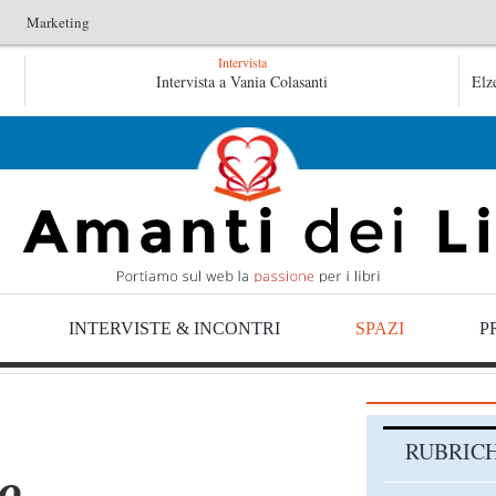
Marketing
Intervista
ile
Intervista a Vania Colasanti
Tutte le mattine di Sybil – Virginia Evans
Elz
Evans
INTERVISTE & INCONTRI
SPAZI
P
RUBRIC
lo