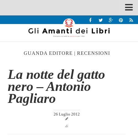
Spazi
Recensioni
Interviste & Incontri
GUANDA EDITORE
|
RECENSIONI
Bandi
Home
La notte del gatto
Chi siamo
nero – Antonio
Contatti
Pagliaro
Eventi
Home
26 Luglio 2012
Contatti
di
Chi siamo