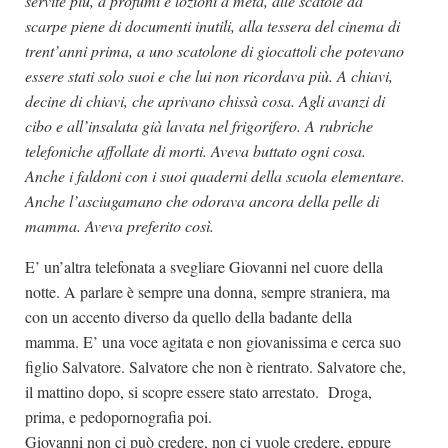
servite più, a profumi e lozioni a metà, alle scatole da
scarpe piene di documenti inutili, alla tessera del cinema di
trent’anni prima, a uno scatolone di giocattoli che potevano
essere stati solo suoi e che lui non ricordava più. A chiavi,
decine di chiavi, che aprivano chissà cosa. Agli avanzi di
cibo e all’insalata già lavata nel frigorifero. A rubriche
telefoniche affollate di morti. Aveva buttato ogni cosa.
Anche i faldoni con i suoi quaderni della scuola elementare.
Anche l’asciugamano che odorava ancora della pelle di
mamma. Aveva preferito così.
E’ un’altra telefonata a svegliare Giovanni nel cuore della
notte. A parlare è sempre una donna, sempre straniera, ma
con un accento diverso da quello della badante della
mamma. E’ una voce agitata e non giovanissima e cerca suo
figlio Salvatore. Salvatore che non è rientrato. Salvatore che,
il mattino dopo, si scopre essere stato arrestato. Droga,
prima, e pedopornografia poi.
Giovanni non ci può credere, non ci vuole credere, eppure