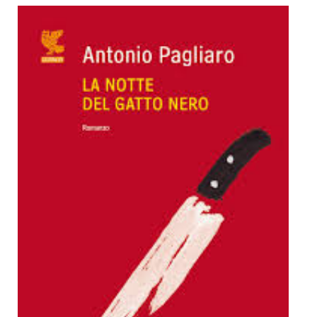
Dicono di Noi
Rassegna Stampa
Archivio
Autori
Generi
Case editrici
Partnership
Giallo Stresa
Premio Chiara
Tabù Festival 2014
A Tutto Volume
Salone di Torino
Marketing