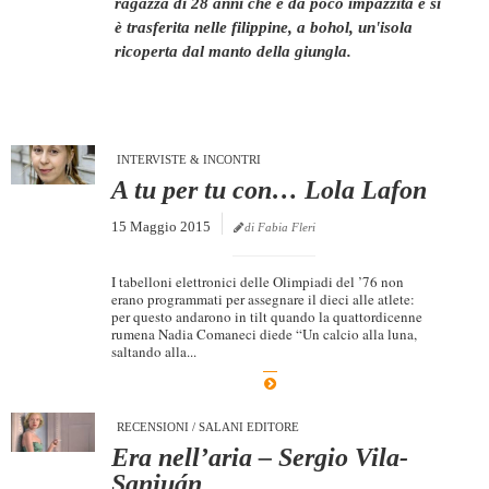
ragazza di 28 anni che è da poco impazzita e si
è trasferita nelle filippine, a bohol, un'isola
Dicono di Noi
ricoperta dal manto della giungla.
Rassegna Stampa
Archivio
Autori
INTERVISTE & INCONTRI
Generi
A tu per tu con… Lola Lafon
Case editrici
15 Maggio 2015
di Fabia Fleri
Partnership
I tabelloni elettronici delle Olimpiadi del ’76 non
Giallo Stresa
erano programmati per assegnare il dieci alle atlete:
per questo andarono in tilt quando la quattordicenne
Premio Chiara
rumena Nadia Comaneci diede “Un calcio alla luna,
saltando alla...
Tabù Festival 2014
A Tutto Volume
RECENSIONI
/
SALANI EDITORE
Salone di Torino
Era nell’aria – Sergio Vila-
Marketing
Sanjuán