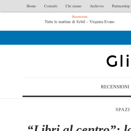
Home
Contatti
Chi siamo
Archivio
Partnership
Recensioni
te le mattine di Sybil – Virginia Evans
L’idraulico non ve
raulico non verrà – Fruttero & Lucentini
Le anime salve di Fab
RECENSIONI
SPAZI
“Libri al centro”: 