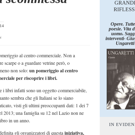
GRAND
RIFLESS
Opere. Tutte
014
poesie. Vita 
uomo. Saggi
i
interventi- Giu
Ungaretti
meriggio al centro commerciale. Non a
re scarpe o a guardare vetrine però, o
un pomeriggio al centro
meno non solo:
rciale per riscoprire i libri.
 i libri infatti sono un oggetto commerciabile,
uanto sembra che gli Italiani se lo siano
icato, visti gli ultimi preoccupanti dati: 1 dei 7
nel 2013; una famiglia su 12 nel Lazio non ne
ibro in un anno.
IN EVIDE
iniziativa,
efinita gli organizzatori di questa