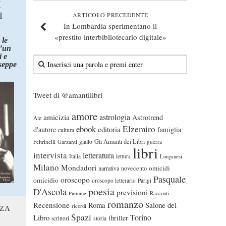
I
I
ARTICOLO PRECEDENTE
In Lombardia sperimentano il
«prestito interbibliotecario digitale»
 le
d’un
 e
seppe
Tweet di @amantilibri
amore
astrologia
amicizia
Astrotrend
Aie
ebook
Elzemiro
editoria
d'autore
famiglia
cultura
Gli Amanti dei Libri
Feltrinelli
Garzanti
giallo
guerra
libri
intervista
letteratura
Italia
lettura
Longanesi
Milano
Mondadori
omicidi
narrativa
novecento
Pasquale
oroscopo
omicidio
oroscopo letterario
Parigi
poesia
D'Ascola
previsioni
Piemme
Racconti
romanzo
Recensione
Roma
Salone del
ricordi
NZA
Spazi
Torino
Libro
thriller
scrittori
storia