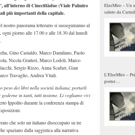
”, all’interno di Cinecittàdue (Viale Palmiro
ElzeMìro – Un u
saluto da Carmil
li più importanti della capitale.
tutti gli uomini 
del nostro panorama letterario si susseguiranno al
qualche modo s
donne
y, ogni giorno alle 17.00 e alle 18.30 dal lunedì
.
o Beha, Gino Castaldo, Marco Damilano, Paolo
ola, Nicola Gratteri, Marco Lodoli, Marco
lacchi, Sergio Rizzo, Anna Scafuri, Gian
L’ElzeMìro – Prê
arco Travaglio, Andrea Vitali.
porter
eso dei libri nella società italiana; portarli
autunno/inverno
 goderne in tanti, tutti insieme. Li vogliamo vivi
berto Ippolito durante la conferenza stampa di
Esposizioni.
rato che solo un italiano disoccupato su tre
he spaziano dalla saggistica alla narrativa