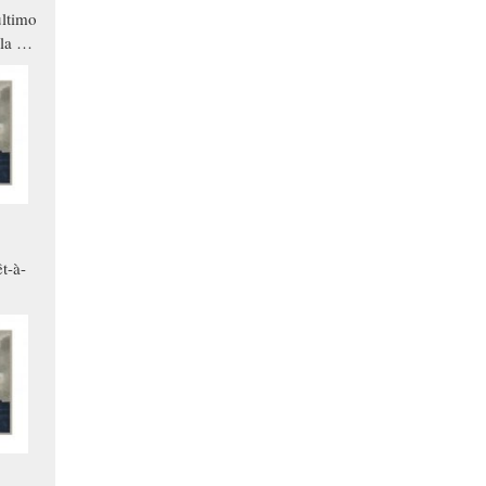
ltimo
la a
che in
ono
t-à-
.