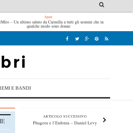
Spazi
é – Jan Gaggetta
eMìro – Un ultimo saluto da Carmilla a tutti gli uomini che in
Tutte le mattine di Sybil – Virginia Evans
qualche modo sono donne
REMI E BANDI
ARTICOLO SUCCESSIVO
HE
Pitagora e l’Eufonia – Daniel Levy