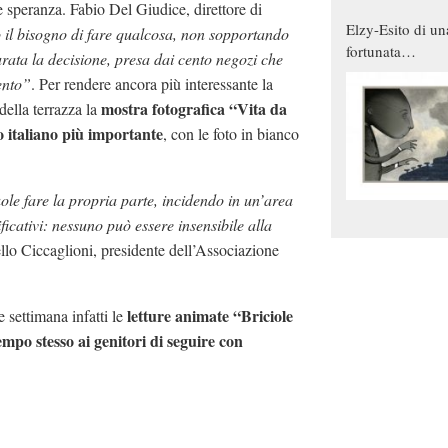
 speranza. Fabio Del Giudice, direttore di
Elzy-Esito di un
 il bisogno di fare qualcosa, non sopportando
fortunata
turata la decisione, presa dai cento negozi che
combinazione
ento”
. Per rendere ancora più interessante la
mostra fotografica
“Vita da
della terrazza la
o italiano più importante
, con le foto in bianco
ole fare la propria parte, incidendo in un’area
icativi: nessuno può essere insensibile alla
llo Ciccaglioni, presidente dell’Associazione
letture animate “Briciole
e settimana infatti le
mpo stesso ai genitori di seguire con