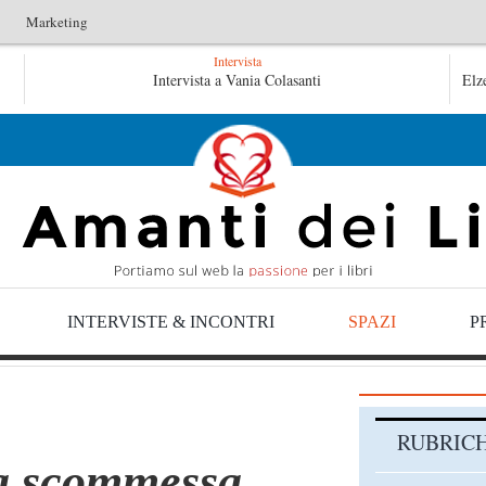
Marketing
Intervista
rrà – Fruttero & Lucentini
Intervista a Vania Colasanti
Le anime salve di Fabrizio De Andr
Elz
rizio De André – Jan Gaggetta
INTERVISTE & INCONTRI
SPAZI
P
RUBRIC
la scommessa