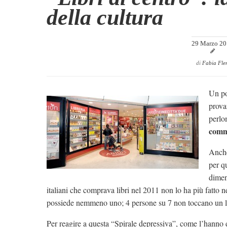
della cultura
29 Marzo 2
di
Fabia Fler
Un po
prova
perlo
comme
Anche
per q
diment
italiani che comprava libri nel 2011 non lo ha più fatto 
possiede nemmeno uno; 4 persone su 7 non toccano un l
Per reagire a questa “Spirale depressiva”, come l’hanno d