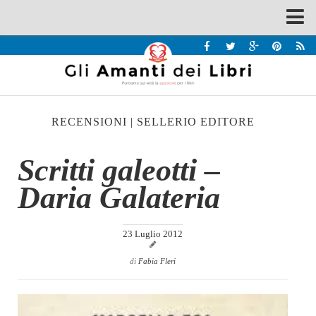
Spazi
Recensioni
Interviste & Incontri
RECENSIONI
|
SELLERIO EDITORE
Bandi
Home
Scritti galeotti –
Chi siamo
Daria Galateria
Contatti
Eventi
23 Luglio 2012
Home
di
Fabia Fleri
Contatti
Chi siamo