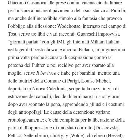
Giacomo Casanova alle prese con un catenaccio da limare
per riuscire a bucare il pavimento della sua stanza ai Piombi,
ma anche dell’incredibile stimolo alla fantasia che provoca
l’obbligo alla riflessione: Wodehouse, internato nel campo di
Tost, scrive tre libri e vari racconti, Guareschi improvvisa
“giornali parlati” con gli IMI, gli Internati Militari Italiani,
nel lager di Czestochowa; e ancora, Fallada, in prigione una
prima volta perché accusato di cospirazione contro la
persona del Führer, e poi recidivo per aver sparato alla
moglie, scrive
Il bevitore
e fiabe per bambini, mentre una
delle fautrici della Comune di Parigi, Louise Michel,
deportata in Nuova Caledonia, scoperta la razza in via di
estinzione dei canachi, decide di terminare lì i suoi giorni
dopo aver scontato la pena, apprendendo gli usi e i costumi
degli antropofagi. Le cause della detenzione variano
cronologicamente: c’è chi complotta per la liberazione della
patria dall’oppressione di uno stato corrotto (Dostoevskij,
Pellico, Settembrini), chi è gay (Wilde), chi ebreo (Hessel),