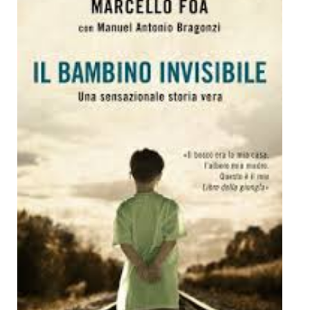
Dicono di Noi
Rassegna Stampa
Archivio
Autori
Generi
Case editrici
Partnership
Giallo Stresa
Premio Chiara
Tabù Festival 2014
A Tutto Volume
Salone di Torino
Marketing