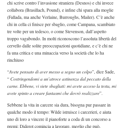
chi scrive contro l’invasione straniera (Desnos) e chi invece
collabora (Brasillach, Pound), e infine chi spara alla moglie
(Fallada, ma anche Verlaine, Burroughs, Mailer). C’è anche
chi in cella ci finisce per sbaglio, come Campana, scambiato
tre volte per un tedesco, o come Stevenson, dall’aspetto
troppo vagabondo. In molti riconoscono l’assoluta libertà del
cervello dalle solite preoccupazioni quotidiane, e c’è chi ne
fa una critica e una minaccia verso la società che lo ha
rinchiuso
“
Avete pensato di aver messo a segno un colpo
”, dice Sade,
“
Costringendomi a un’atroce astinenza dal peccato della
carne. Ebbene, vi siete sbagliati: mi avete acceso la testa, mi
avete spinto a creare fantasmi che dovrò realizzare
”.
Sebbene la vita in carcere sia dura, bisogna pur passare in
qualche modo il tempo: Wilde istruisce i carcerieri, e aiuta
uno di loro a vincere il pianoforte a coda di un concorso a
premi; Diderot comincia a lavorare, meglio che può,