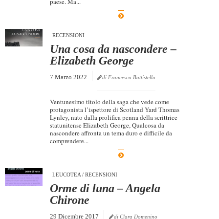
paese. Ma...
Dicono di Noi
Rassegna Stampa
RECENSIONI
Archivio
Una cosa da nascondere –
Elizabeth George
Autori
7 Marzo 2022
di Francesca Battistella
Generi
Case editrici
Ventunesimo titolo della saga che vede come
protagonista l’ispettore di Scotland Yard Thomas
Partnership
Lynley, nato dalla prolifica penna della scrittrice
statunitense Elizabeth George, Qualcosa da
Giallo Stresa
nascondere affronta un tema duro e difficile da
comprendere...
Premio Chiara
Tabù Festival 2014
LEUCOTEA
/
RECENSIONI
A Tutto Volume
Orme di luna – Angela
Salone di Torino
Chirone
Marketing
29 Dicembre 2017
di Clara Domenino