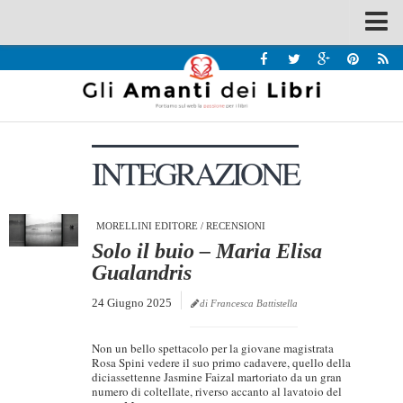
Spazi
Recensioni
Interviste & Incontri
INTEGRAZIONE
Bandi
Home
Chi siamo
MORELLINI EDITORE
/
RECENSIONI
Solo il buio – Maria Elisa
Contatti
Gualandris
Eventi
24 Giugno 2025
di Francesca Battistella
Home
Non un bello spettacolo per la giovane magistrata
Contatti
Rosa Spini vedere il suo primo cadavere, quello della
diciassettenne Jasmine Faizal martoriato da un gran
numero di coltellate, riverso accanto al lavatoio del
Chi siamo