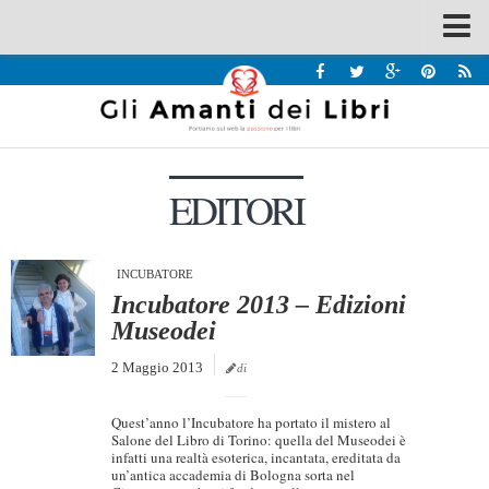
Spazi
Recensioni
Interviste & Incontri
EDITORI
Bandi
Home
Chi siamo
INCUBATORE
Incubatore 2013 – Edizioni
Contatti
Museodei
Eventi
2 Maggio 2013
di
Home
Quest’anno l’Incubatore ha portato il mistero al
Contatti
Salone del Libro di Torino: quella del Museodei è
infatti una realtà esoterica, incantata, ereditata da
un’antica accademia di Bologna sorta nel
Chi siamo