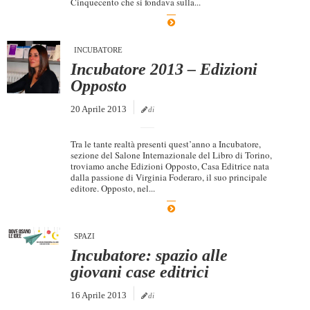
Cinquecento che si fondava sulla...
Dicono di Noi
Rassegna Stampa
INCUBATORE
Archivio
Incubatore 2013 – Edizioni
Opposto
Autori
20 Aprile 2013
di
Generi
Case editrici
Tra le tante realtà presenti quest’anno a Incubatore,
sezione del Salone Internazionale del Libro di Torino,
Partnership
troviamo anche Edizioni Opposto, Casa Editrice nata
dalla passione di Virginia Foderaro, il suo principale
Giallo Stresa
editore. Opposto, nel...
Premio Chiara
Tabù Festival 2014
SPAZI
Incubatore: spazio alle
A Tutto Volume
giovani case editrici
Salone di Torino
16 Aprile 2013
di
Marketing