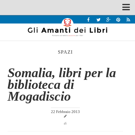
Spazi
Recensioni
Interviste & Incontri
SPAZI
Bandi
Home
Somalia, libri per la
Chi siamo
biblioteca di
Contatti
Mogadiscio
Eventi
Home
22 Febbraio 2013
Contatti
di
Chi siamo