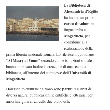
Biblioteca di
La
Dicono di Noi
Alessandria d’Egitto
Rassegna Stampa
ha inviato un primo
Archivio
carico di volumi
in
lingua araba a
Autori
Mogadiscio
, per
Generi
contribuire alla
realizzazione della
Case editrici
prima libreria nazionale somala. Lo riferisce il quotidiano
Partnership
Al Masry al Youm
“
” secondo cui, le istituzioni somale
Giallo Stresa
hanno approvato inoltre la creazione di una seconda
Università di
biblioteca, all’interno del complesso dell’
Premio Chiara
Mogadiscio
.
Tabù Festival 2014
partiti 500 libri
Dall’Istituto culturale egiziano sono
di
A Tutto Volume
diversa natura, pubblicazioni scientifiche e letterarie, per
Salone di Torino
arricchire gli scaffali delle due biblioteche.
Marketing