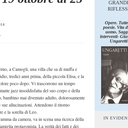
GRAND
RIFLESS
Opere. Tutte
014
poesie. Vita 
uomo. Saggi
e
interventi- Giu
Ungaretti
rno, a Camogli, una villa che sa di muffa e
dio, tredici anni prima, della piccola Elisa, e la
dolore poco dopo. Vi trascorrono un tempo
tante jazz insoddisfatta del suo corpo e della
eo, bambino mai diventato adulto, dolorosamente
le sue allucinazioni. Attendono il ritorno
e e la sorella di Leo.
IN EVIDE
ramma da camera, va in scena una ricerca della
 famiglia protagonista. La verità dei fatti e dei