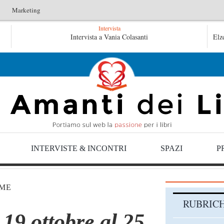
Marketing
Intervista
Le anime salve di Fabrizio De André – Jan Gaggetta
Intervista a Vania Colasanti
Elz
Tutte le mattine di Sybil – Virginia Evans
INTERVISTE & INCONTRI
SPAZI
P
ME
RUBRIC
 19 ottobre al 25