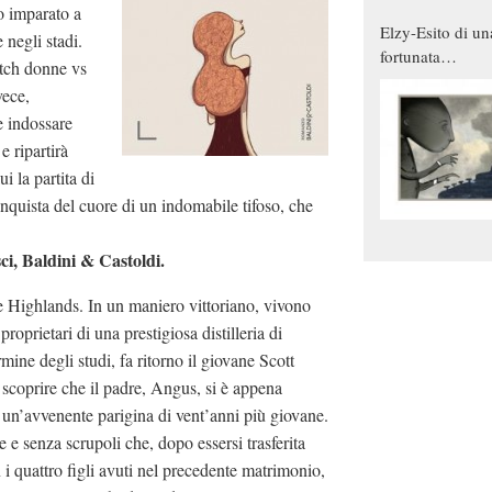
o imparato a
Elzy-Esito di un
 negli stadi.
fortunata
atch donne vs
combinazione
vece,
e indossare
e ripartirà
i la partita di
onquista del cuore di un indomabile tifoso, che
i, Baldini & Castoldi.
e Highlands. In un maniero vittoriano, vivono
proprietari di una prestigiosa distilleria di
rmine degli studi, fa ritorno il giovane Scott
 scoprire che il padre, Angus, si è appena
 un’avvenente parigina di vent’anni più giovane.
 e senza scrupoli che, dopo essersi trasferita
 i quattro figli avuti nel precedente matrimonio,