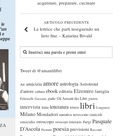
I
acquistare, preparare, cucinare
I
ARTICOLO PRECEDENTE
 le
La lettrice che partì inseguendo un
d’un
 e
lieto fine – Katarina Bivald
seppe
Tweet di @amantilibri
amore
astrologia
amicizia
Astrotrend
Aie
ebook
Elzemiro
editoria
d'autore
famiglia
cultura
Gli Amanti dei Libri
Feltrinelli
Garzanti
giallo
guerra
libri
intervista
letteratura
Italia
lettura
Longanesi
Milano
Mondadori
omicidi
narrativa
novecento
Pasquale
oroscopo
omicidio
oroscopo letterario
Parigi
NZA
poesia
D'Ascola
previsioni
Piemme
Racconti