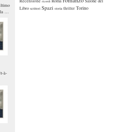
romanzo
Recensione
Roma
Salone del
ricordi
ltimo
Spazi
Torino
Libro
thriller
scrittori
storia
la a
che in
ono
t-à-
.