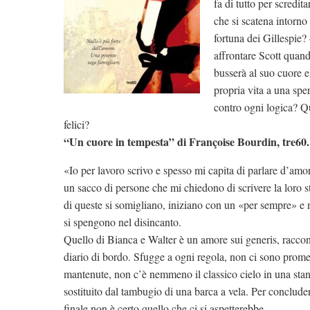
fa di tutto per scredit
che si scatena intorno 
fortuna dei Gillespie?
affrontare Scott quand
busserà al suo cuore e 
propria vita a una spe
contro ogni logica? Qu
felici?
“Un cuore in tempesta” di Françoise Bourdin, tre60.
«Io per lavoro scrivo e spesso mi capita di parlare d’amo
un sacco di persone che mi chiedono di scrivere la loro s
di queste si somigliano, iniziano con un «per sempre» e 
si spengono nel disincanto.
Quello di Bianca e Walter è un amore sui generis, raccon
diario di bordo. Sfugge a ogni regola, non ci sono prom
mantenute, non c’è nemmeno il classico cielo in una stan
sostituito dal tambugio di una barca a vela. Per concluder
finale non è certo quello che ci si aspetterebbe.