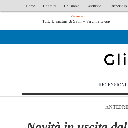
Home
Contatti
Chi siamo
Archivio
Partnership
Recensioni
L’idraulico non verrà – Fruttero & Lucentini
Le anime salve di Fabrizio De André – Jan Gaggetta
RECENSIONI
ANTEPRI
Novità in uscita dal