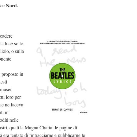
ice Nord.
ccadere
a luce sotto
iolo, o sulla
onente
o proposto in
esti
 musei,
cui loro per
ue ne faceva
ti in
oditi nelle
lustri, quali la Magna Charta, le pagine di
i era tentato di rintracciarne e pubblicarne le