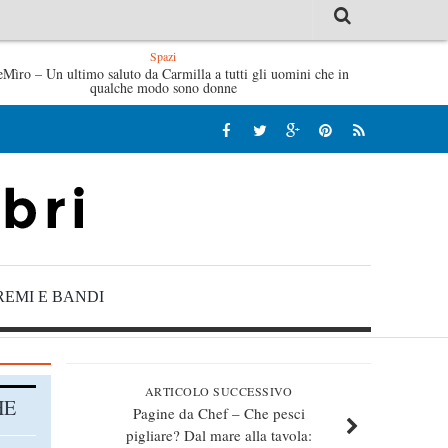
Spazi
eMìro – Un ultimo saluto da Carmilla a tutti gli uomini che in
Tutte le mattine di Sybil – Virginia Evans
L’idraulico non
qualche modo sono donne
REMI E BANDI
ARTICOLO SUCCESSIVO
HE
Pagine da Chef – Che pesci
pigliare? Dal mare alla tavola: