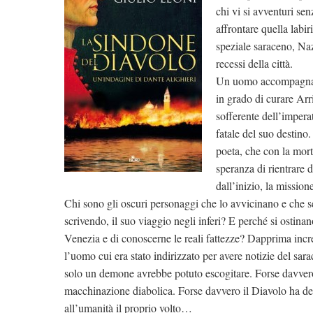
chi vi si avventuri se
affrontare quella labir
speziale saraceno, Na
recessi della città.
Un uomo accompagnato 
in grado di curare Arr
sofferente dell’imperat
fatale del suo destino
poeta, che con la mort
speranza di rientrare 
dall’inizio, la missione
Chi sono gli oscuri personaggi che lo avvicinano e che s
scrivendo, il suo viaggio negli inferi? E perché si ostinano
Venezia e di conoscerne le reali fattezze? Dapprima inc
l’uomo cui era stato indirizzato per avere notizie del sa
solo un demone avrebbe potuto escogitare. Forse davvero
macchinazione diabolica. Forse davvero il Diavolo ha decis
all’umanità il proprio volto…