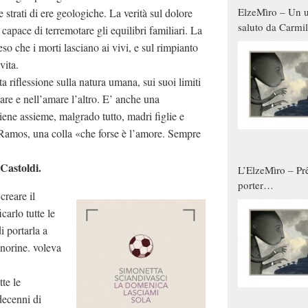
ElzeMìro – Un u
 strati di ere geologiche. La verità sul dolore
saluto da Carmil
capace di terremotare gli equilibri familiari. La
tutti gli uomini 
eso che i morti lasciano ai vivi, e sul rimpianto
qualche modo s
vita.
donne
a riflessione sulla natura umana, sui suoi limiti
are e nell’amare l’altro. E’ anche una
 tiene assieme, malgrado tutto, madri figlie e
 la Ramos, una colla «che forse è l’amore. Sempre
Castoldi.
L’ElzeMìro – Prê
porter
creare il
autunno/inverno
carlo tutte le
 portarla a
gnorine. voleva
tte le
decenni di