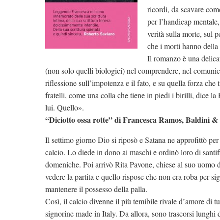
ricordi, da scavare come
per l’handicap mentale, 
verità sulla morte, sul p
che i morti hanno della 
Il romanzo è una delicat
(non solo quelli biologici) nel comprendere, nel comunic
riflessione sull’impotenza e il fato, e su quella forza che
fratelli, come una colla che tiene in piedi i birilli, dice
lui. Quello».
“Diciotto ossa rotte” di Francesca Ramos, Baldini & 
Il settimo giorno Dio si riposò e Satana ne approfittò per 
calcio. Lo diede in dono ai maschi e ordinò loro di santifi
domeniche. Poi arrivò Rita Pavone, chiese al suo uomo di
vedere la partita e quello rispose che non era roba per si
mantenere il possesso della palla.
Così, il calcio divenne il più temibile rivale d’amore di tu
signorine made in Italy. Da allora, sono trascorsi lunghi 