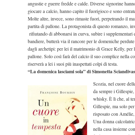
angustie e guerre fredde e calde. Diverse signorine hann
giocare a calcio, hanno capito il fuorigioco e sono entrate
Molte altre, invece, sono rimaste fuori, perpetrando il m
partita di pallone. La protagonista di questo romanzo, in
rifiutando di abbonarsi in curva, subire i supplementari 
bandiere, butterà via il rancore per le domeniche perdute 
dagli archetipi: per lei il matrimonio di Grace Kelly, per lu
pallone. Solo così farà del calcio il suo complice nella c
riserverà a lei i suoi più inaspettati colpi di testa.
“La domenica lasciami sola” di Simonetta Sciandivasc
Scozia, nel cuore dell
da sempre i Gillespie, 
whisky. È lì che, al te
Gillespie, ma solo per
risposato con Amélie,
Una donna calcolatrice
nella casa insieme con