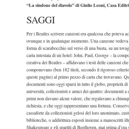
“La sindone del diavolo” di Giulio Leoni, Casa Editr
SAGGI
Per i Beatles scrivere canzoni era qualcosa che poteva a
ovunque e in qualunque momento. Una canzone vedeva l
forma di scarabocchio sul verso di una busta, su un tovagl
carta intestata di un hotel: John, Paul, George – la comp
creativa dei Beatles – affidavano i testi delle canzoni che
componevano (ben 182 titoli, secondo il rigoroso criteri
queste pagine) al primo pezzo di carta che trovavano. Qu
documenti sono oggi sparsi in tutto il globo, proprietà di
università, collezionisti e amici dei quattro: documenti a 
primi non davano alcun valore, che regalavano a chiunq
richiesta, e che oggi rappresentano una fortuna. Conserva
cassaforte da collezionisti gelosi del loro anonimato, cust
biblioteche, o addirittura esposti insieme a manoscritti il
Shakespeare e gli spartiti di Beethoven, mai prima d’ora s