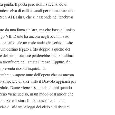
nza guida. Il poeta però non ha scelta: deve
intica selva di calli e canali per rintracciare uno
zeeh Al Bashra, che si nasconde nei tenebrosi
da una fama sinistra, ma che forse è l’unico
igo VII. Dante ha ancora negli occhi il viso
ore, sul quale un male antico ha scritto l’esito
. Un destino legato a filo doppio a quello del
e del suo protettore perderebbe anche l’ultima
da trionfatore nell’amata Firenze. Eppure, fin
 presenta risvolti inquietanti.
embrano sapere tutto dell’opera che sta ancora
 a ripetere di aver visto il Diavolo aggirarsi per
redulo, Dante viene assalito dai dubbi quando
raceno viene ucciso, in un modo così atroce che
 la Serenissima è il palcoscenico di una
o di sfidare le leggi del cielo e di rivelare