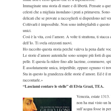
Immaginate una storia di mare e di libertà. Pensate a quei 
celesti che a migliaia inondano i prati a primavera. Sono c
delicati che se provate a raccoglierli si disperdono nel ve
Coltivarli è impossibile. Non sono imbrigliabili e questo 
unici.
Così è la vita, così l’amore. A volte ti strattona, ti stacca 
dell’Io. Ti svela orizzonti nuovi.
Ho raccolto questa storia perché valeva la pena darle voce
Le storie d’amore autentiche sono sempre più forti di quell
pelle. E questa fa ridere fino alle lacrime, commuove, spin
È assolutamente unica, irripetibile, eppure ognuno vi tro
Sta in questo la grandezza delle storie d’amore. Ed è il 
raccontarle.»
“Lasciami contare le stelle” di Elvia Grazi, TEA.
Venezia, estate 1313. 
non ha mai visto un lu
sull’acqua fosse in pe