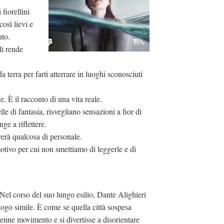
fiorellini
osì lievi e
nto.
li rende
da terra per farti atterrare in luoghi sconosciuti
. È il racconto di una vita reale.
e di fantasia, risvegliano sensazioni a fior di
ge a riflettere.
verà qualcosa di personale.
motivo per cui non smettiamo di leggerle e di
Nel corso del suo lungo esilio, Dante Alighieri
ogo simile. È come se quella città sospesa
renne movimento e si divertisse a disorientare