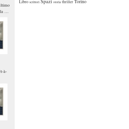
Spazi
Torino
Libro
thriller
scrittori
storia
ltimo
la a
che in
ono
t-à-
.