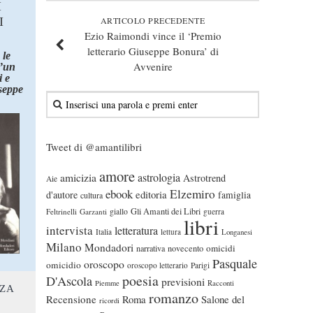
I
I
ARTICOLO PRECEDENTE
Ezio Raimondi vince il ‘Premio
letterario Giuseppe Bonura’ di
 le
Avvenire
d’un
 e
seppe
Tweet di @amantilibri
amore
astrologia
amicizia
Astrotrend
Aie
ebook
Elzemiro
editoria
d'autore
famiglia
cultura
Gli Amanti dei Libri
Feltrinelli
Garzanti
giallo
guerra
libri
intervista
letteratura
Italia
lettura
Longanesi
Milano
Mondadori
omicidi
narrativa
novecento
Pasquale
oroscopo
omicidio
oroscopo letterario
Parigi
poesia
D'Ascola
previsioni
Piemme
Racconti
NZA
romanzo
Recensione
Roma
Salone del
ricordi