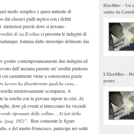
ElzeMìro – Un u
 quel modo semplice e quasi naturale di
saluto da Carmil
tutti gli uomini 
dai classici gialli inglesi con i delitti
qualche modo s
 misteriosi puzzle dove si trovano
donne
eredità di zia Evelina
ci presenta le indagini di
ualunque, lontana dallo stereotipo delineato dai
over gestire contemporaneamente due indagini ed
cevuto dall’anziana parente un’ eredità piuttosto
L’ElzeMìro – Prê
i cui casualmente viene a conoscenza grazie
porter
re lavoro ha dissotterrato
qualche cosa…
autunno/inverno
lla sorella misteriosamente scomparsa. A
e la sorella con la giovane nipote in crisi. Al
nghe, dove gli eventi si intrecciano tra vicende
 verde riposante delle colline… Ai lati della
ne. (pag. 192)”.
Ben connotate le figure
o, e del marito Francesco, partecipe nei soliti