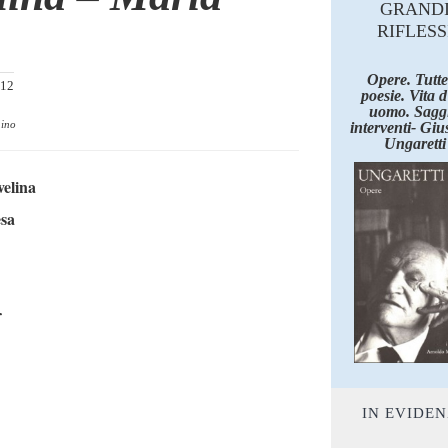
GRAND
RIFLESS
Opere. Tutte
012
poesie. Vita 
uomo. Saggi
ino
interventi- Giu
Ungaretti
velina
esa
r
IN EVIDE