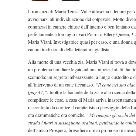
Il romanzo di Maria Teresa Valle affascina il lettore per
avvicinarsi all’individuazione del colpevole. Molto diverso 
commessi in camere chiuse dall’interno e ben lontano dai
perfettamente a loro agio i vari Poirot o Ellery Queen,
L’
Maria Viani. Investigatrice quasi per caso, è una donna q
canoni tradizionali della letteratura giallista.
Alla morte di una vecchia zia, Maria Viani si trova a d
un problema familiare legato ad una nipote. Infatti, ha ri
scomoda: un segreto imbarazzante, a lungo custodito e d
all’intervento di un cane ficcanaso
. “Il cane nel suo alac
(pag.47)”.
Inoltre la badante della zia è alla ricerca de
complicare le cose, a casa di Maria arriva inaspettatament
racconto fa da cornice il caratteristico paesaggio delle La
ora drammatiche ora comiche
. “Mi riempio gli occhi del
strada i filari si susseguono ordinati, pettinando le colli
dell’amico Prospero, brigadiere ormai promosso maresciall