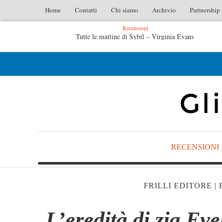
Home
Contatti
Chi siamo
Archivio
Partnership
Recensioni
ybil – Virginia Evans
L’idraulico non verrà – Fruttero & L
– Fruttero & Lucentini
Le anime salve di Fabrizio De André – 
RECENSIONI
FRILLI EDITORE
|
L’eredità di zia Ev