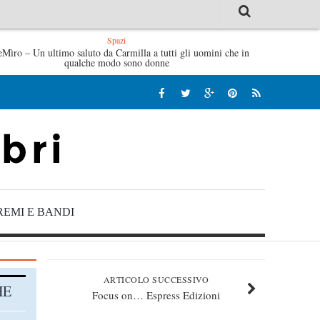
Spazi
eMìro – Un ultimo saluto da Carmilla a tutti gli uomini che in
Tutte le mattine di Sybil – Virginia Evans
qualche modo sono donne
REMI E BANDI
ARTICOLO SUCCESSIVO
HE
Focus on… Espress Edizioni