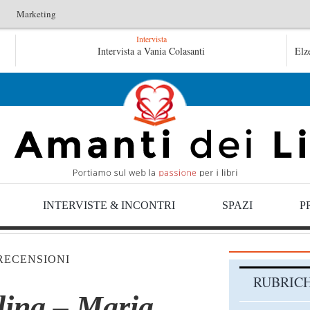
Marketing
Intervista
ucentini
Le anime salve di Fabrizio De André – Jan Gaggetta
Intervista a Vania Colasanti
Elz
Jan Gaggetta
INTERVISTE & INCONTRI
SPAZI
P
RECENSIONI
RUBRIC
elina – Maria