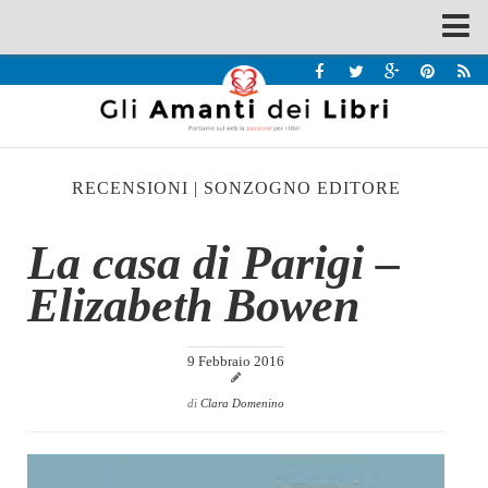
Spazi
Recensioni
Interviste & Incontri
RECENSIONI
|
SONZOGNO EDITORE
Bandi
Home
La casa di Parigi –
Chi siamo
Elizabeth Bowen
Contatti
Eventi
9 Febbraio 2016
Home
di
Clara Domenino
Contatti
Chi siamo