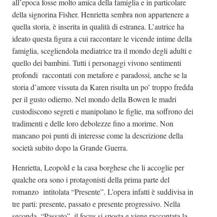
all’epoca fosse molto amica della famiglia e in particolare
della signorina Fisher. Henrietta sembra non appartenere a
quella storia, è inserita in qualità di estranea. L’autrice ha
ideato questa figura a cui raccontare le vicende intime della
famiglia, scegliendola mediatrice tra il mondo degli adulti e
quello dei bambini. Tutti i personaggi vivono sentimenti
profondi raccontati con metafore e paradossi, anche se la
storia d’amore vissuta da Karen risulta un po’ troppo fredda
per il gusto odierno. Nel mondo della Bowen le madri
custodiscono segreti e manipolano le figlie, ma soffrono dei
tradimenti e delle loro debolezze fino a morirne. Non
mancano poi punti di interesse come la descrizione della
società subito dopo la Grande Guerra.
Henrietta, Leopold e la casa borghese che li accoglie per
qualche ora sono i protagonisti della prima parte del
romanzo intitolata “Presente”. L’opera infatti è suddivisa in
tre parti: presente, passato e presente progressivo. Nella
seconda, “Passato”, il focus si sposta e viene raccontata la