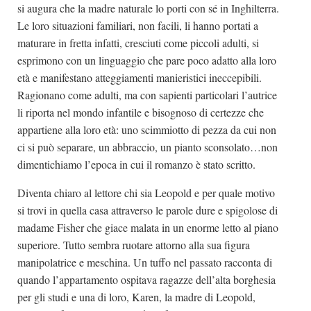
si augura che la madre naturale lo porti con sé in Inghilterra.
Le loro situazioni familiari, non facili, li hanno portati a
maturare in fretta infatti, cresciuti come piccoli adulti, si
esprimono con un linguaggio che pare poco adatto alla loro
età e manifestano atteggiamenti manieristici ineccepibili.
Ragionano come adulti, ma con sapienti particolari l’autrice
li riporta nel mondo infantile e bisognoso di certezze che
appartiene alla loro età: uno scimmiotto di pezza da cui non
ci si può separare, un abbraccio, un pianto sconsolato…non
dimentichiamo l’epoca in cui il romanzo è stato scritto.
Diventa chiaro al lettore chi sia Leopold e per quale motivo
si trovi in quella casa attraverso le parole dure e spigolose di
madame Fisher che giace malata in un enorme letto al piano
superiore. Tutto sembra ruotare attorno alla sua figura
manipolatrice e meschina. Un tuffo nel passato racconta di
quando l’appartamento ospitava ragazze dell’alta borghesia
per gli studi e una di loro, Karen, la madre di Leopold,