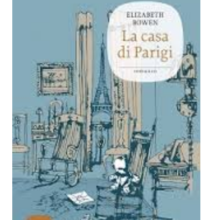
Dicono di Noi
Rassegna Stampa
Archivio
Autori
Generi
Case editrici
Partnership
Giallo Stresa
Premio Chiara
Tabù Festival 2014
A Tutto Volume
Salone di Torino
Marketing