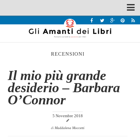
Spazi
Recensioni
Interviste & Incontri
RECENSIONI
Bandi
Home
Il mio più grande
Chi siamo
desiderio – Barbara
Contatti
O’Connor
Eventi
Home
5 Novembre 2018
Contatti
di
Maddalena Moccetti
Chi siamo