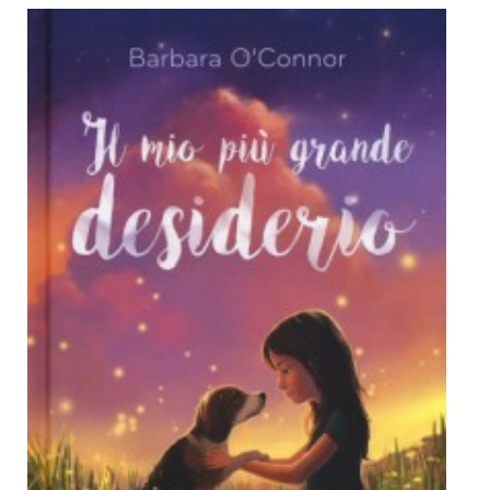
Dicono di Noi
Rassegna Stampa
Archivio
Autori
Generi
Case editrici
Partnership
Giallo Stresa
Premio Chiara
Tabù Festival 2014
A Tutto Volume
Salone di Torino
Marketing