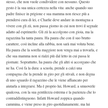
stesso, che non vuole condividere con nessuno. Questo
gesto è la sua unica certezza nella vita: anche quando suo
padre finisce in prigione e sua mamma non riesce più a
prendersi cura di lei, e Charlie deve andare in montagna a
vivere con gli zii, non passa giorno in cui non trovi il segnale
adatto ad esprimerlo. Gli zii la accolgono con gioia, ma la
ragazzina ha tanta paura. Ha paura che con il suo brutto
carattere, così incline alla rabbia, non sarà mai voluta bene.
Ha paura che la sorella maggiore non venga mai a trovarla, e
che sua mamma non si rialzi più dal letto in cui passa le
giornate. Soprattutto, ha paura che gli altri si accorgano che
ne ha. Così fa la dura: a scuola, prende a calci una
compagna che la prende in giro per gli stivali, e non degna
di uno sguardo il ragazzino che le viene affiancato per
aiutarla a integrarsi. Ma è proprio lui, Howard, a smuoverle
qualcosa, con la sua gentilezza estrema e la pazienza che lo
contraddistinguono. Infatti Howard zoppica quando
cammina, e viene preso in giro quotidianamente, ma lui