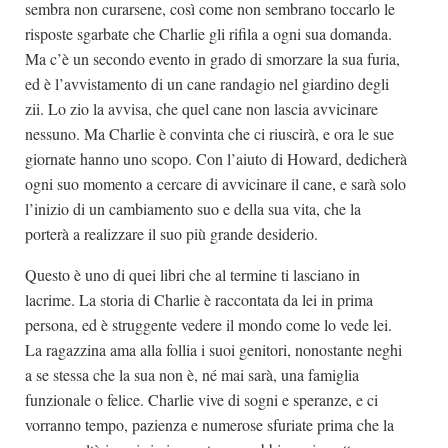
sembra non curarsene, così come non sembrano toccarlo le
risposte sgarbate che Charlie gli rifila a ogni sua domanda.
Ma c’è un secondo evento in grado di smorzare la sua furia,
ed è l’avvistamento di un cane randagio nel giardino degli
zii. Lo zio la avvisa, che quel cane non lascia avvicinare
nessuno. Ma Charlie è convinta che ci riuscirà, e ora le sue
giornate hanno uno scopo. Con l’aiuto di Howard, dedicherà
ogni suo momento a cercare di avvicinare il cane, e sarà solo
l’inizio di un cambiamento suo e della sua vita, che la
porterà a realizzare il suo più grande desiderio.
Questo è uno di quei libri che al termine ti lasciano in
lacrime. La storia di Charlie è raccontata da lei in prima
persona, ed è struggente vedere il mondo come lo vede lei.
La ragazzina ama alla follia i suoi genitori, nonostante neghi
a se stessa che la sua non è, né mai sarà, una famiglia
funzionale o felice. Charlie vive di sogni e speranze, e ci
vorranno tempo, pazienza e numerose sfuriate prima che la