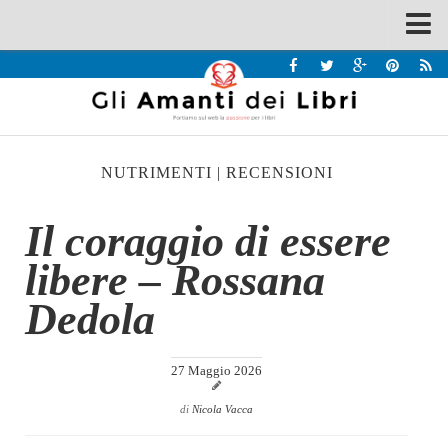
Spazi
Recensioni
Interviste & Incontri
NUTRIMENTI
|
RECENSIONI
Bandi
Home
Il coraggio di essere
Chi siamo
libere – Rossana
Contatti
Dedola
Eventi
Home
27 Maggio 2026
Contatti
di
Nicola Vacca
Chi siamo