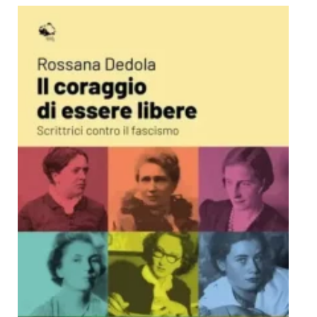
Dicono di Noi
Rassegna Stampa
Archivio
Autori
Generi
Case editrici
Partnership
Giallo Stresa
Premio Chiara
Tabù Festival 2014
A Tutto Volume
Salone di Torino
Marketing