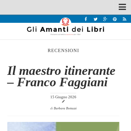
Spazi
Recensioni
Interviste & Incontri
RECENSIONI
Bandi
Home
Il maestro itinerante
Chi siamo
– Franco Faggiani
Contatti
Eventi
15 Giugno 2026
Home
di
Barbara Bottazzi
Contatti
Chi siamo