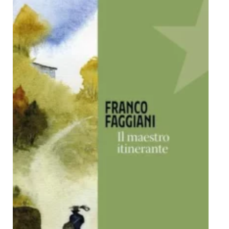
Dicono di Noi
Rassegna Stampa
Archivio
Autori
Generi
Case editrici
Partnership
Giallo Stresa
Premio Chiara
Tabù Festival 2014
A Tutto Volume
Salone di Torino
Marketing