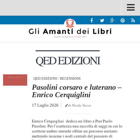
Spazi
Recensioni
Interviste & Incontri
QED EDIZIONI
Bandi
Home
Chi siamo
QED EDIZIONI
/
RECENSIONI
Pasolini corsaro e luterano –
Contatti
Enrico Cerquiglini
Eventi
17 Luglio 2026
di Nicola Vacca
Home
Enrico Cerquiglini dedica un libro a Pier Paolo
Contatti
Pasolini. Per l’esattezza una raccolta di saggi in cui lo
scrittore umbro intende offrire un percorso unitario
mettendo insieme i nodi centrali del pensiero di
Chi siamo