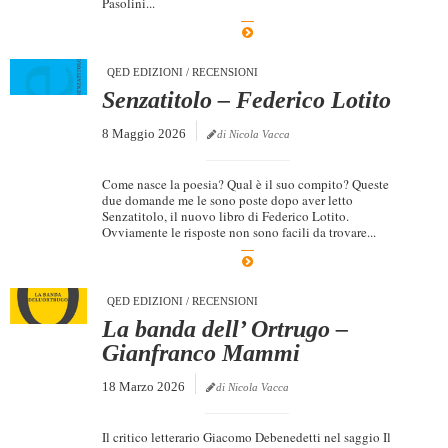
Pasolini...
Dicono di Noi
Rassegna Stampa
QED EDIZIONI
/
RECENSIONI
Archivio
Senzatitolo – Federico Lotito
Autori
8 Maggio 2026
di Nicola Vacca
Generi
Come nasce la poesia? Qual è il suo compito? Queste
Case editrici
due domande me le sono poste dopo aver letto
Senzatitolo, il nuovo libro di Federico Lotito.
Partnership
Ovviamente le risposte non sono facili da trovare...
Giallo Stresa
Premio Chiara
QED EDIZIONI
/
RECENSIONI
La banda dell’ Ortrugo –
Tabù Festival 2014
Gianfranco Mammi
A Tutto Volume
18 Marzo 2026
di Nicola Vacca
Salone di Torino
Marketing
Il critico letterario Giacomo Debenedetti nel saggio Il