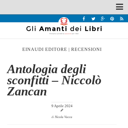
Spazi
Recensioni
Interviste & Incontri
EINAUDI EDITORE
|
RECENSIONI
Bandi
Home
Antologia degli
Chi siamo
sconfitti – Niccolò
Contatti
Zancan
Eventi
Home
9 Aprile 2024
Contatti
di
Nicola Vacca
Chi siamo