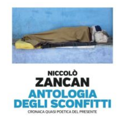
Dicono di Noi
Rassegna Stampa
Archivio
Autori
Generi
Case editrici
Partnership
Giallo Stresa
Premio Chiara
Tabù Festival 2014
A Tutto Volume
Salone di Torino
Marketing