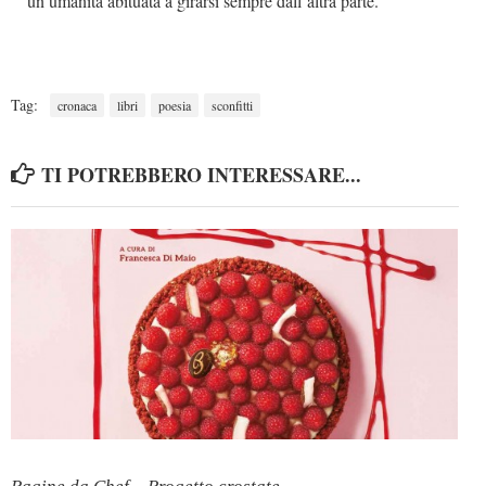
un’umanità abituata a girarsi sempre dall’altra parte.
Tag:
cronaca
libri
poesia
sconfitti
TI POTREBBERO INTERESSARE...