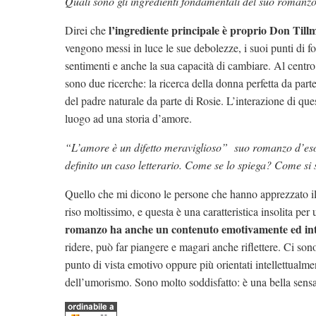
Quali sono gli ingredienti fondamentali del suo romanz
l’ingrediente principale è proprio Don Till
Direi che
vengono messi in luce le sue debolezze, i suoi punti di fo
sentimenti e anche la sua capacità di cambiare. Al centro
sono due ricerche: la ricerca della donna perfetta da part
del padre naturale da parte di Rosie. L’interazione di que
luogo ad una storia d’amore.
“L’amore è un difetto meraviglioso” suo romanzo d’esor
definito un caso letterario. Come se lo spiega? Come si 
Quello che mi dicono le persone che hanno apprezzato il
riso moltissimo, e questa è una caratteristica insolita pe
romanzo ha anche un contenuto emotivamente ed inte
ridere, può far piangere e magari anche riflettere. Ci so
punto di vista emotivo oppure più orientati intellettualmen
dell’umorismo. Sono molto soddisfatto: è una bella sensa