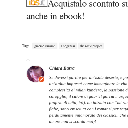
Acquistalo scontato su
anche in ebook!
Tag:
graeme simsion
Longanesi
the rosie project
Chiara Barra
se dovessi partire per un’isola deserta, e potessi portare con me soltanto un libro...sarebbe
un’ardua impresa! come immaginare la vita se
complessità di milan kundera, la passione d
carofiglio, il calore di gabriel garcia marque
proprio di tutto, io!). ho iniziato con “mi r
fiabe, sono cresciuta con i romanzi per ra
perdutamente innamorata dei classici...che 
amore non si scorda mai)!