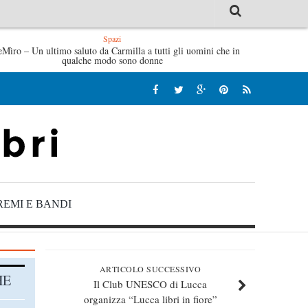
Spazi
eMìro – Un ultimo saluto da Carmilla a tutti gli uomini che in
Tutte le mattine di Sybil – Virginia Evans
L’i
qualche modo sono donne
REMI E BANDI
ARTICOLO SUCCESSIVO
HE
Il Club UNESCO di Lucca
organizza “Lucca libri in fiore”