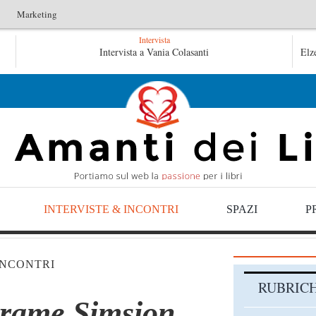
Marketing
Intervista
tini
Le anime salve di Fabrizio De André – Jan Gaggetta
Intervista a Vania Colasanti
Elz
aggetta
INTERVISTE & INCONTRI
SPAZI
P
INCONTRI
RUBRIC
Grame Simsion