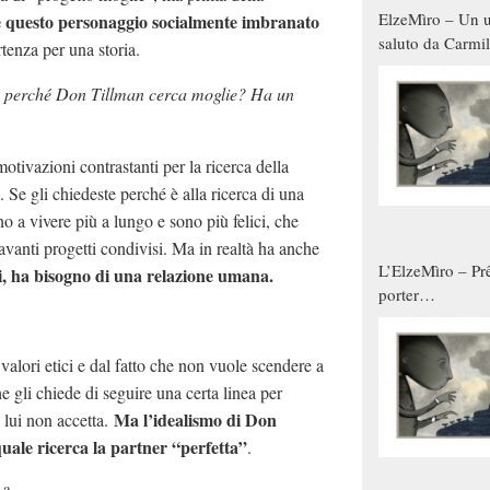
ElzeMìro – Un u
re questo personaggio socialmente imbranato
saluto da Carmil
rtenza per una storia.
tutti gli uomini 
qualche modo s
: perché Don Tillman cerca moglie? Ha un
donne
otivazioni contrastanti per la ricerca della
. Se gli chiedeste perché è alla ricerca di una
 a vivere più a lungo e sono più felici, che
vanti progetti condivisi. Ma in realtà ha anche
L’ElzeMìro – Prê
noi, ha bisogno di una relazione umana.
porter
autunno/inverno
 valori etici e dal fatto che non vuole scendere a
 gli chiede di seguire una certa linea per
Ma l’idealismo di Don
 lui non accetta.
uale ricerca la partner “perfetta”
.