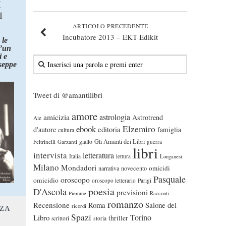
I
I
ARTICOLO PRECEDENTE
Incubatore 2013 – EKT Edikit
 le
d’un
 e
seppe
Tweet di @amantilibri
amore
astrologia
amicizia
Astrotrend
Aie
ebook
Elzemiro
editoria
d'autore
famiglia
cultura
Gli Amanti dei Libri
Feltrinelli
Garzanti
giallo
guerra
libri
intervista
letteratura
Italia
lettura
Longanesi
Milano
Mondadori
omicidi
narrativa
novecento
Pasquale
oroscopo
omicidio
oroscopo letterario
Parigi
poesia
D'Ascola
previsioni
Piemme
Racconti
romanzo
Recensione
Roma
Salone del
ricordi
NZA
Spazi
Torino
Libro
thriller
scrittori
storia