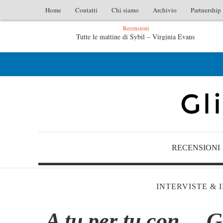
Home
Contatti
Chi siamo
Archivio
Partnership
Recensioni
– Virginia Evans
L’idraulico non verrà – Fruttero & Lucen
ttero & Lucentini
Le anime salve di Fabrizio De André – Jan G
RECENSIONI
INTERVISTE & 
A tu per tu con… 