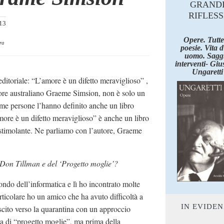
GRAND
RIFLESS
013
Opere. Tutte
ra
poesie. Vita 
uomo. Saggi
interventi- Giu
Ungaretti
 editoriale: “L’amore è un difetto meraviglioso” ,
tore australiano Graeme Simsion, non è solo un
e persone l’hanno definito anche un libro
ore è un difetto meraviglioso” è anche un libro
 stimolante. Ne parliamo con l’autore, Graeme
 Don Tillman e del ‘Progetto moglie’?
ndo dell’informatica e lì ho incontrato molte
rticolare ho un amico che ha avuto difficoltà a
IN EVIDE
uscito verso la quarantina con un approccio
ta di “progetto moglie”, ma prima della