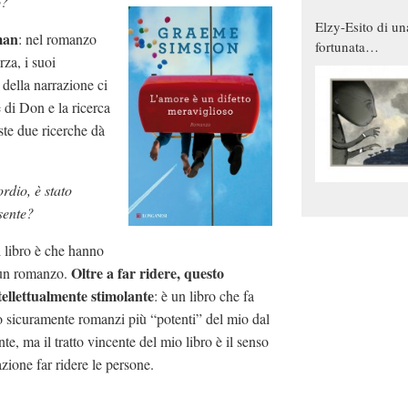
o?
Elzy-Esito di un
man
: nel romanzo
fortunata
rza, i suoi
combinazione
 della narrazione ci
e di Don e la ricerca
ste due ricerche dà
dio, è stato
sente?
 libro è che hanno
Oltre a far ridere, questo
r un romanzo.
llettualmente stimolante
: è un libro che fa
no sicuramente romanzi più “potenti” del mio dal
te, ma il tratto vincente del mio libro è il senso
zione far ridere le persone.