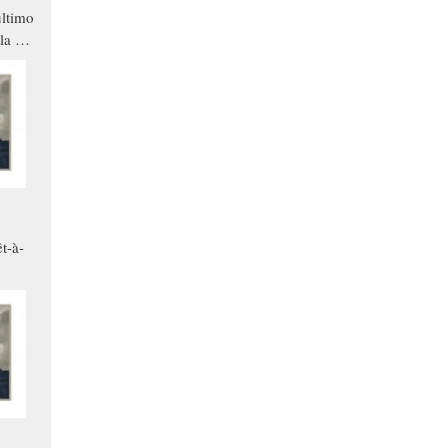
ltimo
la a
che in
ono
t-à-
.