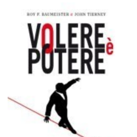
Dicono di Noi
Rassegna Stampa
Archivio
Autori
Generi
Case editrici
Partnership
Giallo Stresa
Premio Chiara
Tabù Festival 2014
A Tutto Volume
Salone di Torino
Marketing