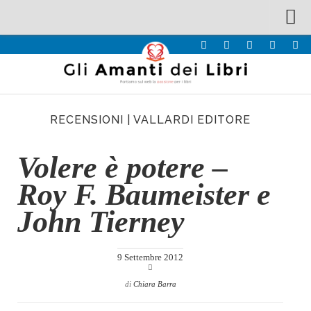
Spazi
Recensioni
Interviste & Incontri
RECENSIONI
|
VALLARDI EDITORE
Bandi
Home
Volere è potere –
Chi siamo
Roy F. Baumeister e
Contatti
John Tierney
Eventi
Home
9 Settembre 2012
Contatti
di
Chiara Barra
Chi siamo