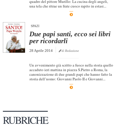
quadro del pittore Murillo: La cucina degli angeli,
una tela che ritrae un frate cuoco rapito in estasi...
Dicono di Noi
Rassegna Stampa
SPAZI
Archivio
Due papi santi, ecco sei libri
Autori
per ricordarli
Generi
28 Aprile 2014
di Redazione
Case editrici
Un avvenimento già scritto a fuoco nella storia quello
Partnership
accaduto ieri mattina in piazza S.Pietro a Roma, la
canonizzazione di due grandi papi che hanno fatto la
Giallo Stresa
storia dell’uomo: Giovanni Paolo II e Giovanni...
Premio Chiara
Tabù Festival 2014
A Tutto Volume
Salone di Torino
RUBRICHE
Marketing