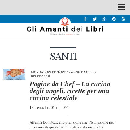
Spazi
Recensioni
Interviste & Incontri
SANTI
Bandi
Home
Chi siamo
MONDADORI EDITORE
/
PAGINE DA CHEF
/
RECENSIONI
Pagine da Chef – La cucina
Contatti
degli angeli, ricette per una
Eventi
cucina celestiale
Home
18 Gennaio 2015
di
Contatti
Afferma Don Marcello Stanzione che l’ispirazione per
Chi siamo
la stesura di questo volume derivi da un celebre