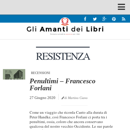
Spazi
Recensioni
Interviste & Incontri
RESISTENZA
Bandi
Home
Chi siamo
RECENSIONI
Penultimi – Francesco
Contatti
Forlani
Eventi
27 Giugno 2020
di Martino Ciano
Home
Come un viaggio che ricorda Canto alla durata di
Contatti
Peter Handke, così Francesco Forlani ci porta tra i
penultimi, ossia, coloro che ancora conservano
qualcosa del nostro vecchio Occidente. Le sue parole
Chi siamo