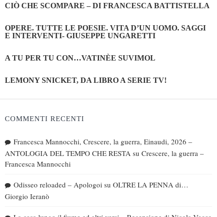
CIÒ CHE SCOMPARE – DI FRANCESCA BATTISTELLA
OPERE. TUTTE LE POESIE. VITA D’UN UOMO. SAGGI
E INTERVENTI- GIUSEPPE UNGARETTI
A TU PER TU CON…VATINÈE SUVIMOL
LEMONY SNICKET, DA LIBRO A SERIE TV!
COMMENTI RECENTI
Francesca Mannocchi, Crescere, la guerra, Einaudi, 2026 –
ANTOLOGIA DEL TEMPO CHE RESTA
su
Crescere, la guerra –
Francesca Mannocchi
Odisseo reloaded – Apologoi
su
OLTRE LA PENNA di…
Giorgio Ieranò
La casa lungo il fiume ed altri versi – Recensione di Nicola Vacca