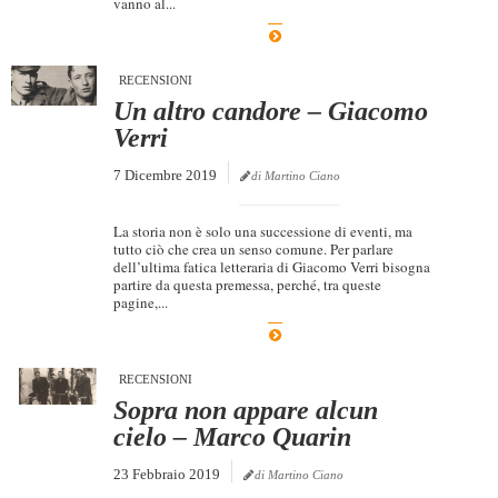
vanno al...
Dicono di Noi
Rassegna Stampa
RECENSIONI
Archivio
Un altro candore – Giacomo
Verri
Autori
7 Dicembre 2019
di Martino Ciano
Generi
Case editrici
La storia non è solo una successione di eventi, ma
tutto ciò che crea un senso comune. Per parlare
Partnership
dell’ultima fatica letteraria di Giacomo Verri bisogna
partire da questa premessa, perché, tra queste
Giallo Stresa
pagine,...
Premio Chiara
Tabù Festival 2014
RECENSIONI
Sopra non appare alcun
A Tutto Volume
cielo – Marco Quarin
Salone di Torino
23 Febbraio 2019
di Martino Ciano
Marketing