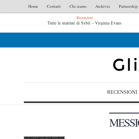
Home
Contatti
Chi siamo
Archivio
Partnership
Recensioni
mattine di Sybil – Virginia Evans
L’idraulico non verrà –
o non verrà – Fruttero & Lucentini
Le anime salve di Fabrizio
RECENSIONI
MESS