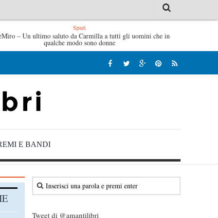
Spazi
an Gaggetta
eMìro – Un ultimo saluto da Carmilla a tutti gli uomini che in
Tutte le mattine di Sybil – Virginia Evans
qualche modo sono donne
REMI E BANDI
HE
Tweet di @amantilibri