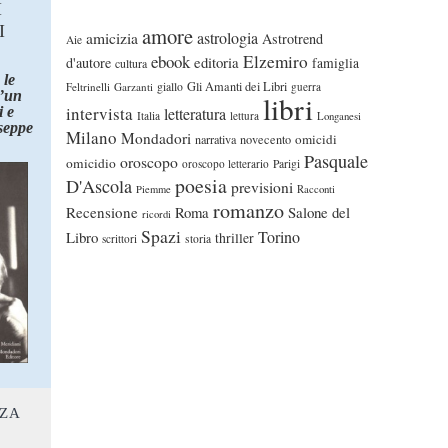
I
I
amore
astrologia
amicizia
Astrotrend
Aie
ebook
Elzemiro
editoria
d'autore
famiglia
cultura
 le
Gli Amanti dei Libri
Feltrinelli
Garzanti
giallo
guerra
d’un
libri
intervista
 e
letteratura
Italia
lettura
Longanesi
seppe
Milano
Mondadori
omicidi
narrativa
novecento
Pasquale
oroscopo
omicidio
oroscopo letterario
Parigi
poesia
D'Ascola
previsioni
Piemme
Racconti
romanzo
Recensione
Roma
Salone del
ricordi
Spazi
Torino
Libro
thriller
scrittori
storia
NZA