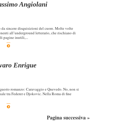
Massimo Angiolani
 da sincere disquisizioni del cuore. Molte volte
enenti all’underground letterario, che rischiano di
i pagine inutili,...
varo Enrigue
in questo romanzo: Caravaggio e Quevedo. No, non si
inale tra Federer e Djokovic. Nella Roma di fine
Pagina successiva »