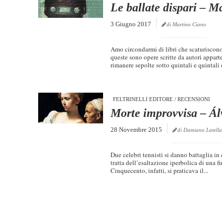
Le ballate dispari – 
3 Giugno 2017
di Martino Ciano
Amo circondarmi di libri che scaturiscono
queste sono opere scritte da autori appart
rimanere sepolte sotto quintali e quintali d
FELTRINELLI EDITORE
/
RECENSIONI
Morte improvvisa – Ál
28 Novembre 2015
di Damiano Latella
Due celebri tennisti si danno battaglia 
tratta dell’esaltazione iperbolica di una f
Cinquecento, infatti, si praticava il...