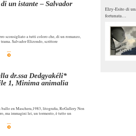
di un istante – Salvador
Elzy-Esito di un
fortunata
combinazione
bro sconsigliato a tutti coloro che, di un romanzo,
 trama. Salvador Elizondo, scrittore
lla dr.ssa Dedgyakéli*
ile 1, Minima animalia
o en Maschera,1983, litografia, RoGallery Non
aro, ma immagini lei, un tormento, è tutto un