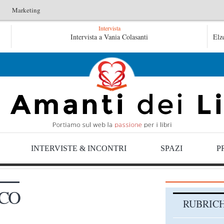
Marketing
Intervista
 Fruttero & Lucentini
Intervista a Vania Colasanti
Le anime salve di Fabrizio De André – J
Elz
 De André – Jan Gaggetta
INTERVISTE & INCONTRI
SPAZI
P
ICO
RUBRIC