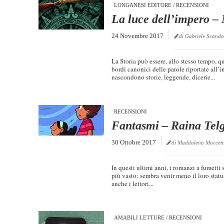
LONGANESI EDITORE
/
RECENSIONI
La luce dell’impero –
24 Novembre 2017
di Gabriele Scando
La Storia può essere, allo stesso tempo, qu
bordi canonici delle parole riportate all’in
nascondono storie, leggende, dicerie...
RECENSIONI
Fantasmi – Raina Tel
30 Ottobre 2017
di Maddalena Moccett
In questi ultimi anni, i romanzi a fumett
più vasto: sembra venir meno il loro sta
anche i lettori...
AMABILI LETTURE
/
RECENSIONI