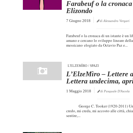
Farabeuf o la cronaca 
Elizondo
7 Giugno 2018
di Alessandro Vergari
Farabeuf o la cronaca di un istante è un li
amano e cercano lo sviluppo lineare della
messicano elogiato da Octavio Paz e...
L'ELZEMÌRO
/
SPAZI
L’ElzeMìro – Lettere a
Lettera undecima, apr
1 Maggio 2018
di Pasquale D'Ascola
George C. Tooker (1920-2011) Un ball
credo, mi creda, mi accosto alle città, chi
sentire,...