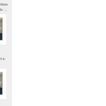
ltimo
la a
che in
ono
t-à-
.