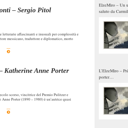
ElzeMìro – Un u
onti – Sergio Pitol
saluto da Carmil
tutti gli uomini 
qualche modo s
donne
e letterarie affascinanti e inusuali per complessità e
rittore messicano, traduttore e diplomatico, morto
 – Katherine Anne Porter
L’ElzeMìro – Prê
porter
autunno/inverno
secolo scorso, vincitrice del Premio Pulitzer e
ne Anne Porter (1890 – 1980) è un’autrice quasi