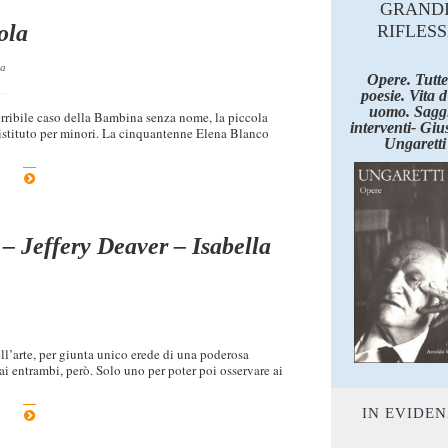
GRAND
ola
RIFLESS
la
Opere. Tutte
poesie. Vita 
uomo. Saggi
rribile caso della Bambina senza nome, la piccola
interventi- Giu
 istituto per minori. La cinquantenne Elena Blanco
Ungaretti
 – Jeffery Deaver – Isabella
ll’arte, per giunta unico erede di una poderosa
ai entrambi, però. Solo uno per poter poi osservare ai
IN EVIDE