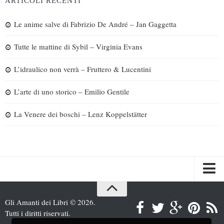
ARTICOLI RECENTI
Le anime salve di Fabrizio De André – Jan Gaggetta
Tutte le mattine di Sybil – Virginia Evans
L’idraulico non verrà – Fruttero & Lucentini
L’arte di uno storico – Emilio Gentile
La Venere dei boschi – Lenz Koppelstätter
Spazi
Gli Amanti dei Libri © 2026.
Recensioni
Tutti i diritti riservati.