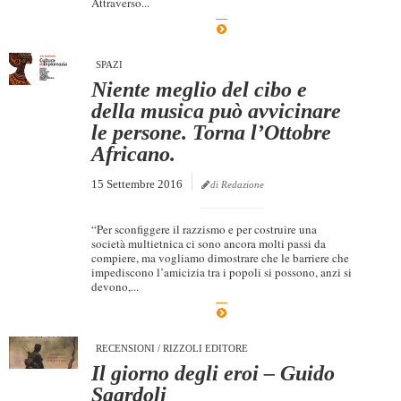
Attraverso...
Dicono di Noi
Rassegna Stampa
SPAZI
Archivio
Niente meglio del cibo e
della musica può avvicinare
Autori
le persone. Torna l’Ottobre
Generi
Africano.
Case editrici
15 Settembre 2016
di Redazione
Partnership
“Per sconfiggere il razzismo e per costruire una
Giallo Stresa
società multietnica ci sono ancora molti passi da
compiere, ma vogliamo dimostrare che le barriere che
Premio Chiara
impediscono l’amicizia tra i popoli si possono, anzi si
devono,...
Tabù Festival 2014
A Tutto Volume
RECENSIONI
/
RIZZOLI EDITORE
Salone di Torino
Il giorno degli eroi – Guido
Marketing
Sgardoli