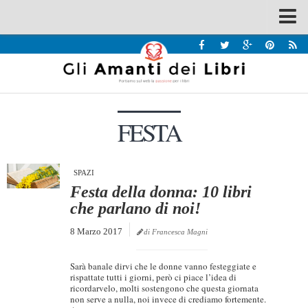
Spazi
Recensioni
Interviste & Incontri
FESTA
Bandi
Home
Chi siamo
SPAZI
Festa della donna: 10 libri
Contatti
che parlano di noi!
Eventi
8 Marzo 2017
di Francesca Magni
Home
Sarà banale dirvi che le donne vanno festeggiate e
Contatti
rispattate tutti i giorni, però ci piace l’idea di
ricordarvelo, molti sostengono che questa giornata
non serve a nulla, noi invece di crediamo fortemente.
Chi siamo