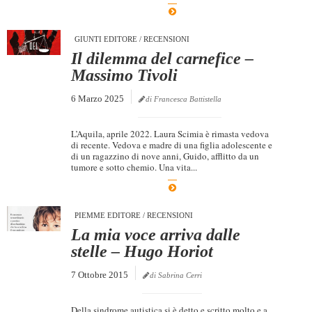
Dicono di Noi
GIUNTI EDITORE
/
RECENSIONI
Rassegna Stampa
Il dilemma del carnefice –
Archivio
Massimo Tivoli
Autori
6 Marzo 2025
di Francesca Battistella
Generi
L’Aquila, aprile 2022. Laura Scimia è rimasta vedova
Case editrici
di recente. Vedova e madre di una figlia adolescente e
di un ragazzino di nove anni, Guido, afflitto da un
Partnership
tumore e sotto chemio. Una vita...
Giallo Stresa
Premio Chiara
PIEMME EDITORE
/
RECENSIONI
La mia voce arriva dalle
Tabù Festival 2014
stelle – Hugo Horiot
A Tutto Volume
7 Ottobre 2015
di Sabrina Cerri
Salone di Torino
Marketing
Della sindrome autistica si è detto e scritto molto e a