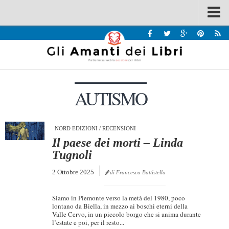
Spazi
Recensioni
Interviste & Incontri
AUTISMO
Bandi
Home
Chi siamo
NORD EDIZIONI
/
RECENSIONI
Il paese dei morti – Linda
Contatti
Tugnoli
Eventi
2 Ottobre 2025
di Francesca Battistella
Home
Siamo in Piemonte verso la metà del 1980, poco
Contatti
lontano da Biella, in mezzo ai boschi eterni della
Valle Cervo, in un piccolo borgo che si anima durante
l’estate e poi, per il resto...
Chi siamo