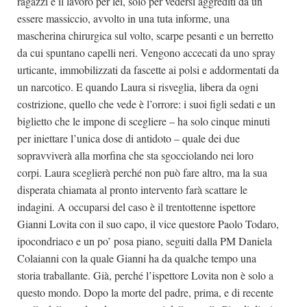
ragazzi e il lavoro per lei, solo per vedersi aggrediti da un
essere massiccio, avvolto in una tuta informe, una
mascherina chirurgica sul volto, scarpe pesanti e un berretto
da cui spuntano capelli neri. Vengono accecati da uno spray
urticante, immobilizzati da fascette ai polsi e addormentati da
un narcotico. E quando Laura si risveglia, libera da ogni
costrizione, quello che vede è l’orrore: i suoi figli sedati e un
biglietto che le impone di scegliere – ha solo cinque minuti
per iniettare l’unica dose di antidoto – quale dei due
sopravviverà alla morfina che sta sgocciolando nei loro
corpi. Laura sceglierà perché non può fare altro, ma la sua
disperata chiamata al pronto intervento farà scattare le
indagini. A occuparsi del caso è il trentottenne ispettore
Gianni Lovita con il suo capo, il vice questore Paolo Todaro,
ipocondriaco e un po’ posa piano, seguiti dalla PM Daniela
Colaianni con la quale Gianni ha da qualche tempo una
storia traballante. Già, perché l’ispettore Lovita non è solo a
questo mondo. Dopo la morte del padre, prima, e di recente