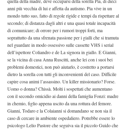
quella della madre, deve occuparsi della sorella Pia, di dieci
anni più vecchia di lui e affetta da autismo. Pia vive in un
mondo tutto suo, fatto di regole rigide e tempi da rispettare al
secondo; di distanza dagli altri e una quasi totale incapacità
di comunicare; di orrore per i rumori troppi forti, ma
soprattutto da una sfrenata passione per i gialli che si tramuta
nel guardare in modo ossessivo sulle cassette VHS i serial
dell’ispettore Coliandro e de La signora in giallo. E Gianni,
se la vicina di casa Anna Ruscitti, anche lei con i suoi bei
problemi domestici, non può aiutarlo, è costretto a portarsi
dietro la sorella con tutti gli inconvenienti del caso. Difficile
capire cosa animi l’assassino. Un killer missionario? Forse.
Uomo o donna? Chissà. Molti i sospettati che aumentano
con il secondo omicidio ai danni della famiglia Fonzi: madre
in chemio, figlio appena uscito da una rottura del femore.
Gianni, Todaro e la Colaianni si domandano se non sia il
caso di cercare in ambiente ospedaliero. Potrebbe essere lo
psicologo Lelio Pastore che seguiva sia il piccolo Guido che