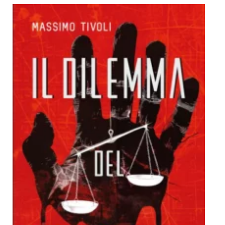
Dicono di Noi
Rassegna Stampa
Archivio
Autori
Generi
Case editrici
Partnership
Giallo Stresa
Premio Chiara
Tabù Festival 2014
A Tutto Volume
Salone di Torino
Marketing