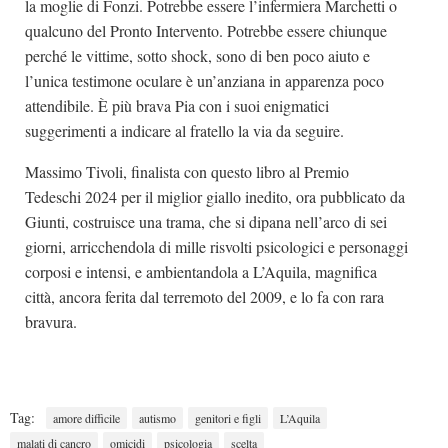
la moglie di Fonzi. Potrebbe essere l’infermiera Marchetti o
qualcuno del Pronto Intervento. Potrebbe essere chiunque
perché le vittime, sotto shock, sono di ben poco aiuto e
l’unica testimone oculare è un’anziana in apparenza poco
attendibile. È più brava Pia con i suoi enigmatici
suggerimenti a indicare al fratello la via da seguire.
Massimo Tivoli, finalista con questo libro al Premio
Tedeschi 2024 per il miglior giallo inedito, ora pubblicato da
Giunti, costruisce una trama, che si dipana nell’arco di sei
giorni, arricchendola di mille risvolti psicologici e personaggi
corposi e intensi, e ambientandola a L’Aquila, magnifica
città, ancora ferita dal terremoto del 2009, e lo fa con rara
bravura.
Tag:
amore difficile
autismo
genitori e figli
L’Aquila
malati di cancro
omicidi
psicologia
scelta