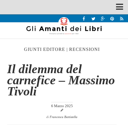
Spazi
Recensioni
Interviste & Incontri
GIUNTI EDITORE
|
RECENSIONI
Bandi
Home
Il dilemma del
Chi siamo
carnefice – Massimo
Contatti
Tivoli
Eventi
Home
6 Marzo 2025
Contatti
di
Francesca Battistella
Chi siamo