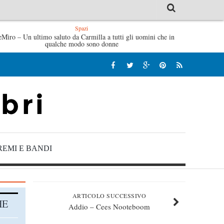
Spazi
De André – Jan Gaggetta
eMìro – Un ultimo saluto da Carmilla a tutti gli uomini che in
Tutte le mattine di Sybil – Virginia 
qualche modo sono donne
REMI E BANDI
ARTICOLO SUCCESSIVO
HE
Addio – Cees Nooteboom