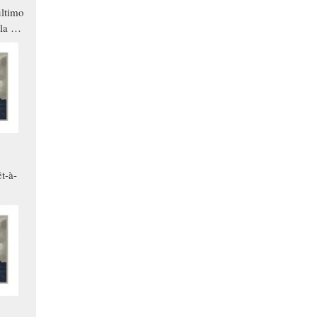
ltimo
la a
che in
ono
t-à-
.