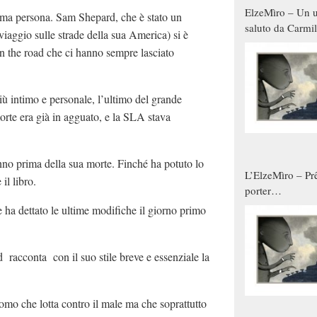
ElzeMìro – Un u
rima persona. Sam Shepard, che è stato un
saluto da Carmil
 viaggio sulle strade della sua America) si è
tutti gli uomini 
on the road che ci hanno sempre lasciato
qualche modo s
donne
 più intimo e personale, l’ultimo del grande
orte era già in agguato, e la SLA stava
nno prima della sua morte. Finché ha potuto lo
L’ElzeMìro – Prê
il libro.
porter
autunno/inverno
 ha dettato le ultime modifiche il giorno primo
racconta con il suo stile breve e essenziale la
uomo che lotta contro il male ma che soprattutto