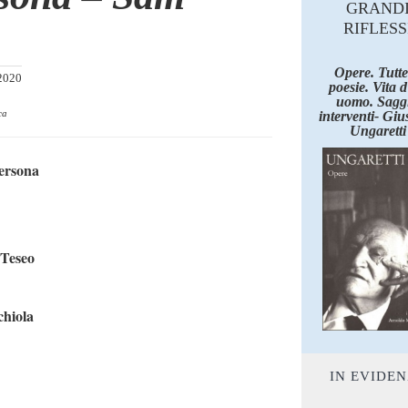
GRAND
RIFLESS
Opere. Tutte
2020
poesie. Vita 
uomo. Saggi
ca
interventi- Giu
Ungaretti
ersona
 Teseo
hiola
IN EVIDE