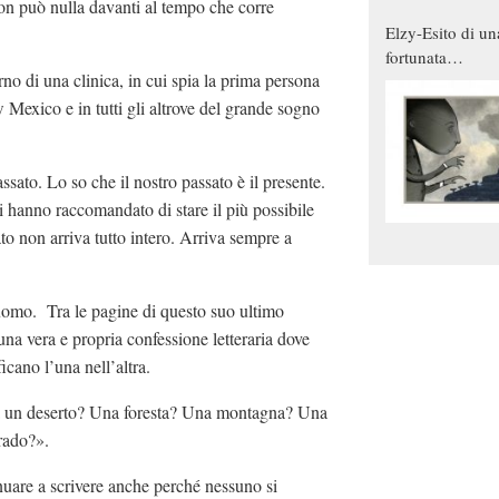
non può nulla davanti al tempo che corre
Elzy-Esito di un
fortunata
rno di una clinica, in cui spia la prima persona
combinazione
w Mexico e in tutti gli altrove del grande sogno
sato. Lo so che il nostro passato è il presente.
 hanno raccomandato di stare il più possibile
sato non arriva tutto intero. Arriva sempre a
l’uomo. Tra le pagine di questo suo ultimo
una vera e propria confessione letteraria dove
icano l’una nell’altra.
 un deserto? Una foresta? Una montagna? Una
rado?».
nuare a scrivere anche perché nessuno si