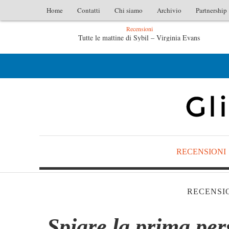
Home
Contatti
Chi siamo
Archivio
Partnership
Recensioni
Tutte le mattine di Sybil – Virginia Evans
L’idraulic
L’idraulico non verrà – Fruttero & Lucentini
Le anime salve
RECENSIONI
RECENSI
Spiare la prima pe