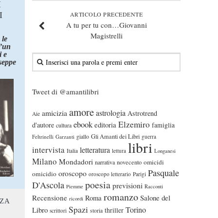
I
I
ARTICOLO PRECEDENTE
A tu per tu con…Giovanni
Magistrelli
 le
d’un
 e
seppe
Tweet di @amantilibri
amore
astrologia
amicizia
Astrotrend
Aie
ebook
Elzemiro
editoria
d'autore
famiglia
cultura
Gli Amanti dei Libri
Feltrinelli
Garzanti
giallo
guerra
libri
intervista
letteratura
Italia
lettura
Longanesi
Milano
Mondadori
omicidi
narrativa
novecento
Pasquale
oroscopo
omicidio
oroscopo letterario
Parigi
poesia
D'Ascola
previsioni
Piemme
Racconti
romanzo
Recensione
Roma
Salone del
ricordi
NZA
Spazi
Torino
Libro
thriller
scrittori
storia