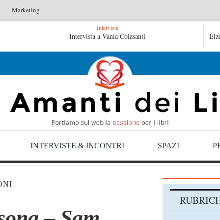
Marketing
Intervista
o non verrà – Fruttero & Lucentini
Intervista a Vania Colasanti
Le anime salve di Fabrizio 
Elz
 di Fabrizio De André – Jan Gaggetta
INTERVISTE & INCONTRI
SPAZI
P
ONI
RUBRIC
rsona – Sam