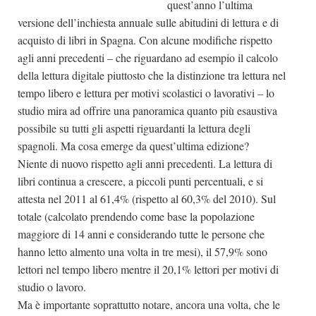
quest’anno l’ultima
Dicono di Noi
versione dell’inchiesta annuale sulle abitudini di lettura e di
acquisto di libri in Spagna. Con alcune modifiche rispetto
Rassegna Stampa
agli anni precedenti – che riguardano ad esempio il calcolo
Archivio
della lettura digitale piuttosto che la distinzione tra lettura nel
tempo libero e lettura per motivi scolastici o lavorativi – lo
Autori
studio mira ad offrire una panoramica quanto più esaustiva
Generi
possibile su tutti gli aspetti riguardanti la lettura degli
Case editrici
spagnoli. Ma cosa emerge da quest’ultima edizione?
Niente di nuovo rispetto agli anni precedenti. La lettura di
Partnership
libri continua a crescere, a piccoli punti percentuali, e si
Giallo Stresa
attesta nel 2011 al 61,4% (rispetto al 60,3% del 2010). Sul
Premio Chiara
totale (calcolato prendendo come base la popolazione
maggiore di 14 anni e considerando tutte le persone che
Tabù Festival 2014
hanno letto almento una volta in tre mesi), il 57,9% sono
A Tutto Volume
lettori nel tempo libero mentre il 20,1% lettori per motivi di
Salone di Torino
studio o lavoro.
Ma è importante soprattutto notare, ancora una volta, che le
Marketing