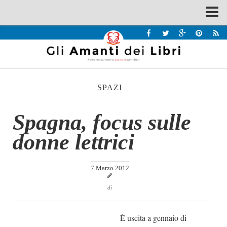
Spazi
Recensioni
Interviste & Incontri
SPAZI
Bandi
Home
Spagna, focus sulle
Chi siamo
donne lettrici
Contatti
Eventi
7 Marzo 2012
Home
di
Contatti
È uscita a gennaio di
Chi siamo