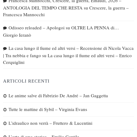
Francesca Mannocchi, Crescere, la guerra, Einaudi, 2026 –
ANTOLOGIA DEL TEMPO CHE RESTA
su
Crescere, la guerra –
Francesca Mannocchi
Odisseo reloaded – Apologoi
su
OLTRE LA PENNA di…
Giorgio Ieranò
La casa lungo il fiume ed altri versi – Recensione di Nicola Vacca
| Tra nebbia e fango
su
La casa lungo il fiume ed altri versi – Enrico
Cerquiglini
ARTICOLI RECENTI
Le anime salve di Fabrizio De André – Jan Gaggetta
Tutte le mattine di Sybil – Virginia Evans
L’idraulico non verrà – Fruttero & Lucentini
L’arte di uno storico – Emilio Gentile