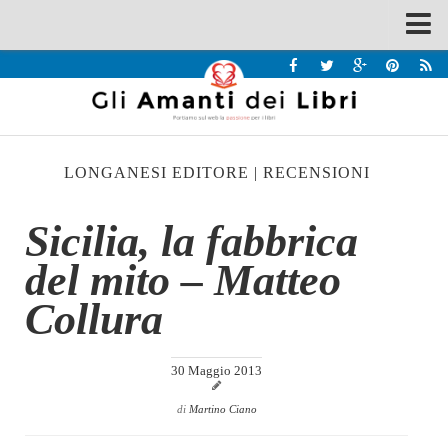
Spazi
Recensioni
Interviste & Incontri
LONGANESI EDITORE
|
RECENSIONI
Bandi
Home
Sicilia, la fabbrica
Chi siamo
del mito – Matteo
Contatti
Collura
Eventi
Home
30 Maggio 2013
Contatti
di
Martino Ciano
Chi siamo