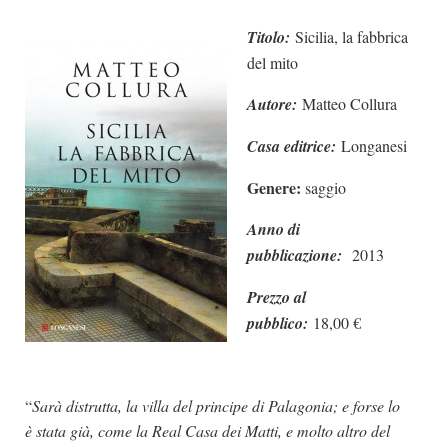
Dicono di Noi
Titolo:
Sicilia, la fabbrica
Rassegna Stampa
del mito
Archivio
Autore:
Matteo Collura
Autori
Casa editrice:
Longanesi
Generi
Genere:
saggio
Case editrici
Anno di
Partnership
pubblicazione:
2013
Giallo Stresa
Prezzo al
Premio Chiara
pubblico:
18,00 €
Tabù Festival 2014
A Tutto Volume
Salone di Torino
“
Sarà distrutta, la villa del principe di Palagonia; e forse lo
è stata già, come la Real Casa dei Matti, e molto altro del
Marketing