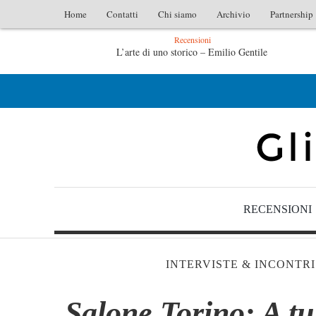
Home
Contatti
Chi siamo
Archivio
Partnership
Recensioni
L’arte di uno storico – Emilio Gentile
Tutte le mattine di Sybil – Virginia Evans
RECENSIONI
INTERVISTE & INCONTRI
Salone Torino: A t