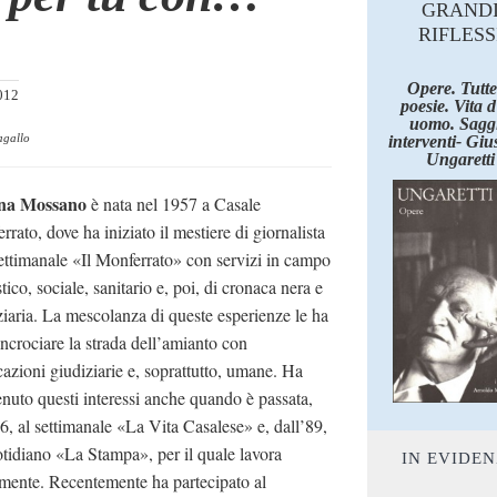
GRAND
RIFLESS
Opere. Tutte
012
poesie. Vita 
uomo. Saggi
agallo
interventi- Giu
Ungaretti
ana Mossano
è nata nel 1957 a Casale
rato, dove ha iniziato il mestiere di giornalista
settimanale «Il Monferrato» con servizi in campo
tico, sociale, sanitario e, poi, di cronaca nera e
ziaria. La mescolanza di queste esperienze le ha
 incrociare la strada dell’amianto con
cazioni giudiziarie e, soprattutto, umane. Ha
nuto questi interessi anche quando è passata,
86, al settimanale «La Vita Casalese» e, dall’89,
otidiano «La Stampa», per il quale lavora
IN EVIDE
lmente. Recentemente ha partecipato al