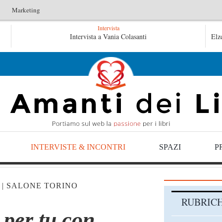
Marketing
Intervista
Tutte le mattine di Sybil – Virginia Evans
Intervista a Vania Colasanti
Elz
L
L’idraulico non verrà – Fruttero & Lucentini
INTERVISTE & INCONTRI
SPAZI
P
|
SALONE TORINO
RUBRIC
u per tu con…