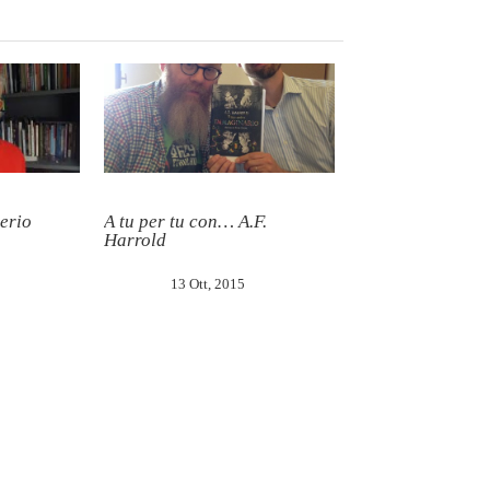
verio
A tu per tu con… A.F.
Harrold
13 Ott, 2015