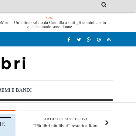
Spazi
eMìro – Un ultimo saluto da Carmilla a tutti gli uomini che in
’idraulico non verrà – Fruttero & Lucentini
L’arte di un
qualche modo sono donne
REMI E BANDI
ARTICOLO SUCCESSIVO
HE
“Più libri più liberi” resterà a Roma