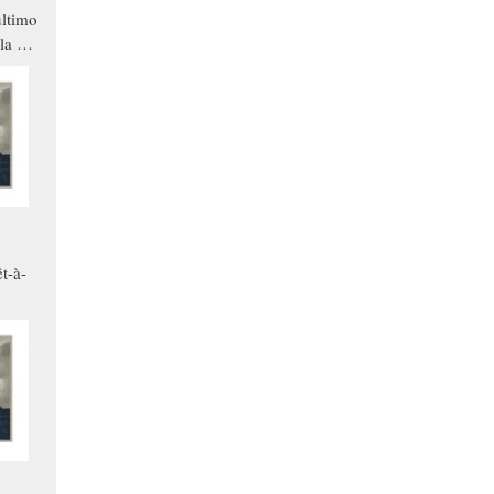
ltimo
la a
che in
ono
t-à-
.