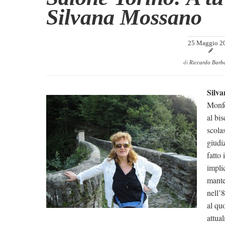
Silvana Mossano
25 Maggio 2
di
Riccardo Barb
Silv
Monfer
al bi
scolas
giudi
fatto
impli
mante
nell’
al qu
attua