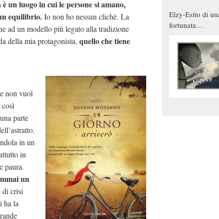
è un luogo in cui le persone si amano,
a
Elzy-Esito di un
un equilibrio.
Io non ho nessun clichè. La
fortunata
ne ad un modello più legato alla tradizione
combinazione
quello che tiene
da della mia protagonista,
re non vuol
e così
una parte
ell’astratto.
andola in un
ttutto in
e paura.
semmai un
di crisi
i ha la
grande