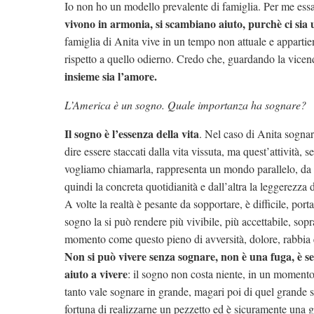
Io non ho un modello prevalente di famiglia. Per me ess
vivono in armonia, si scambiano aiuto, purchè ci sia 
famiglia di Anita vive in un tempo non attuale e appartie
rispetto a quello odierno. Credo che, guardando la vicen
insieme sia l’amore.
L’America è un sogno. Quale importanza ha sognare?
Il sogno è l’essenza della vita
. Nel caso di Anita sogna
dire essere staccati dalla vita vissuta, ma quest’attività, s
vogliamo chiamarla, rappresenta un mondo parallelo, da 
quindi la concreta quotidianità e dall’altra la leggerezza d
A volte la realtà è pesante da sopportare, è difficile, port
sogno la si può rendere più vivibile, più accettabile, sopra
momento come questo pieno di avversità, dolore, rabbia 
Non si può vivere senza sognare, non è una fuga, è 
aiuto a vivere
: il sogno non costa niente, in un momento 
tanto vale sognare in grande, magari poi di quel grande s
fortuna di realizzarne un pezzetto ed è sicuramente una 