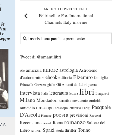
I
I
ARTICOLO PRECEDENTE
Feltrinelli e Fox International
Channels Italy insieme
 le
d’un
 e
seppe
Tweet di @amantilibri
amore
astrologia
amicizia
Astrotrend
Aie
ebook
Elzemiro
editoria
d'autore
famiglia
cultura
Gli Amanti dei Libri
Feltrinelli
Garzanti
giallo
guerra
libri
intervista
letteratura
Italia
lettura
Longanesi
Milano
Mondadori
omicidi
narrativa
novecento
Pasquale
oroscopo
omicidio
oroscopo letterario
Parigi
poesia
D'Ascola
previsioni
Piemme
Racconti
romanzo
Recensione
Roma
Salone del
ricordi
NZA
Spazi
Torino
Libro
thriller
scrittori
storia