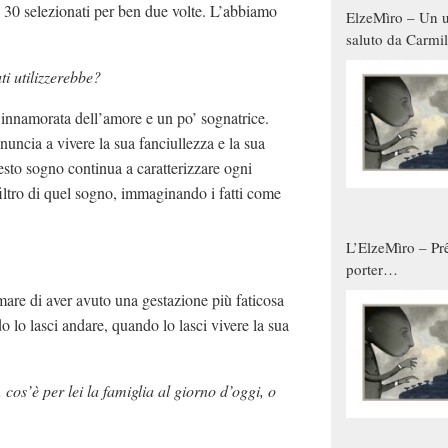
mi 30 selezionati per ben due volte. L’abbiamo
ElzeMìro – Un u
saluto da Carmil
tutti gli uomini 
ti utilizzerebbe?
qualche modo s
donne
 innamorata dell’amore e un po’ sognatrice.
nuncia a vivere la sua fanciullezza e la sua
sto sogno continua a caratterizzare ogni
iltro di quel sogno, immaginando i fatti come
L’ElzeMìro – Prê
porter
autunno/inverno
mare di aver avuto una gestazione più faticosa
do lo lasci andare, quando lo lasci vivere la sua
 cos’è per lei la famiglia al giorno d’oggi, o