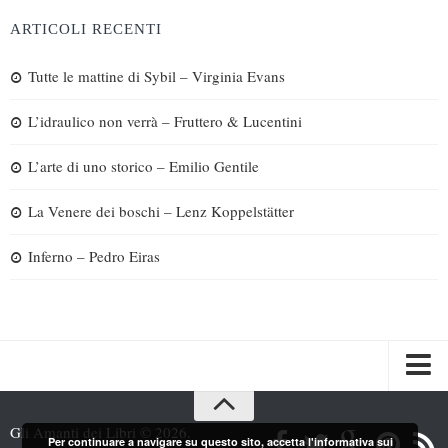
ARTICOLI RECENTI
Tutte le mattine di Sybil – Virginia Evans
L’idraulico non verrà – Fruttero & Lucentini
L’arte di uno storico – Emilio Gentile
La Venere dei boschi – Lenz Koppelstätter
Inferno – Pedro Eiras
Spazi
Gli Amanti dei Libri © 2026.
Per continuare a navigare su questo sito, accetta l'informativa sui
Recensioni