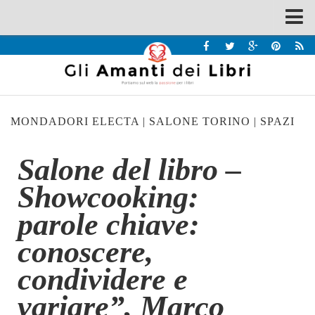
Spazi
Recensioni
Interviste & Incontri
MONDADORI ELECTA
|
SALONE TORINO
|
SPAZI
Bandi
Home
Salone del libro –
Chi siamo
Showcooking:
Contatti
parole chiave:
Eventi
conoscere,
Home
condividere e
Contatti
variare”, Marco
Chi siamo