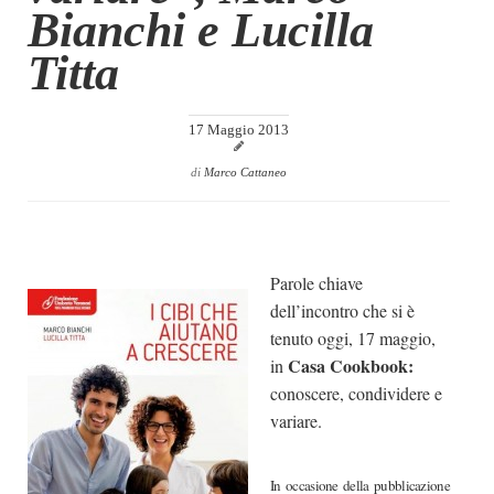
Bianchi e Lucilla
Dicono di Noi
Titta
Rassegna Stampa
Archivio
17 Maggio 2013
Autori
di
Marco Cattaneo
Generi
Case editrici
Partnership
Parole chiave
Giallo Stresa
dell’incontro che si è
Premio Chiara
tenuto oggi, 17 maggio,
Casa Cookbook:
in
Tabù Festival 2014
conoscere, condividere e
A Tutto Volume
variare.
Salone di Torino
Marketing
In occasione della pubblicazione