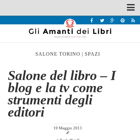
Spazi
Recensioni
Interviste & Incontri
SALONE TORINO
|
SPAZI
Bandi
Home
Salone del libro – I
Chi siamo
blog e la tv come
Contatti
strumenti degli
Eventi
editori
Home
Contatti
19 Maggio 2013
Chi siamo