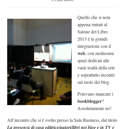
di
Paolo Morelli
Dicono di Noi
Quello che si nota
Rassegna Stampa
appena entrati al
Archivio
Salone del Libro
Autori
2013 è la grande
integrazione con il
Generi
web
, con moltissimi
Case editrici
spazi dedicati alle
Partnership
varie realtà della rete
e soprattutto incontri
Giallo Stresa
sul ruolo dei blog.
Premio Chiara
Potevano mancare i
Tabù Festival 2014
bookblogger
?
A Tutto Volume
Assolutamente no!
Salone di Torino
All’incontro che si è svolto presso la Sala Business, dal titolo
Marketing
La presenza di casa editrice/autori/libri nei blog e in TV e