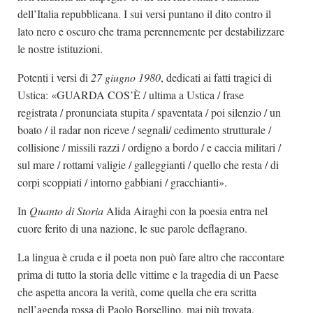
dell’Italia repubblicana. I sui versi puntano il dito contro il
lato nero e oscuro che trama perennemente per destabilizzare
le nostre istituzioni.
Potenti i versi di
27 giugno 1980
, dedicati ai fatti tragici di
Ustica: «GUARDA COS’È / ultima a Ustica / frase
registrata / pronunciata stupita / spaventata / poi silenzio / un
boato / il radar non riceve / segnali/ cedimento strutturale /
collisione / missili razzi / ordigno a bordo / e caccia militari /
sul mare / rottami valigie / galleggianti / quello che resta / di
corpi scoppiati / intorno gabbiani / gracchianti».
In
Quanto di Storia
Alida Airaghi con la poesia entra nel
cuore ferito di una nazione, le sue parole deflagrano.
La lingua è cruda e il poeta non può fare altro che raccontare
prima di tutto la storia delle vittime e la tragedia di un Paese
che aspetta ancora la verità, come quella che era scritta
nell’agenda rossa di Paolo Borsellino, mai più trovata,