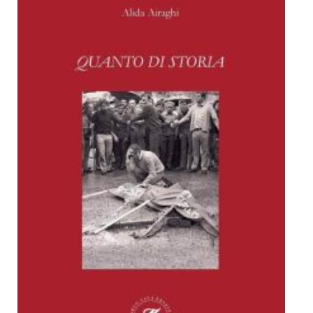
Dicono di Noi
Rassegna Stampa
Archivio
Autori
Generi
Case editrici
Partnership
Giallo Stresa
Premio Chiara
Tabù Festival 2014
A Tutto Volume
Salone di Torino
Marketing