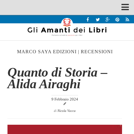
Spazi
Recensioni
Interviste & Incontri
MARCO SAYA EDIZIONI
|
RECENSIONI
Bandi
Home
Quanto di Storia –
Chi siamo
Alida Airaghi
Contatti
Eventi
9 Febbraio 2024
Home
di
Nicola Vacca
Contatti
Chi siamo