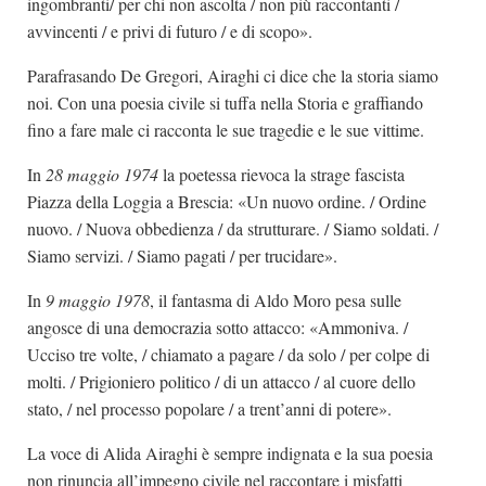
ingombranti/ per chi non ascolta / non più raccontanti /
avvincenti / e privi di futuro / e di scopo».
Parafrasando De Gregori, Airaghi ci dice che la storia siamo
noi. Con una poesia civile si tuffa nella Storia e graffiando
fino a fare male ci racconta le sue tragedie e le sue vittime.
In
28 maggio 1974
la poetessa rievoca la strage fascista
Piazza della Loggia a Brescia: «Un nuovo ordine. / Ordine
nuovo. / Nuova obbedienza / da strutturare. / Siamo soldati. /
Siamo servizi. / Siamo pagati / per trucidare».
In
9 maggio 1978
, il fantasma di Aldo Moro pesa sulle
angosce di una democrazia sotto attacco: «Ammoniva. /
Ucciso tre volte, / chiamato a pagare / da solo / per colpe di
molti. / Prigioniero politico / di un attacco / al cuore dello
stato, / nel processo popolare / a trent’anni di potere».
La voce di Alida Airaghi è sempre indignata e la sua poesia
non rinuncia all’impegno civile nel raccontare i misfatti