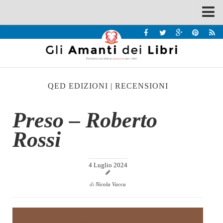
Spazi
Recensioni
Interviste & Incontri
QED EDIZIONI
|
RECENSIONI
Bandi
Home
Preso – Roberto
Chi siamo
Rossi
Contatti
Eventi
4 Luglio 2024
Home
di
Nicola Vacca
Contatti
Chi siamo