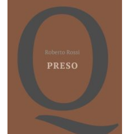
Dicono di Noi
Rassegna Stampa
Archivio
Autori
Generi
Case editrici
Partnership
Giallo Stresa
Premio Chiara
Tabù Festival 2014
A Tutto Volume
Salone di Torino
Marketing