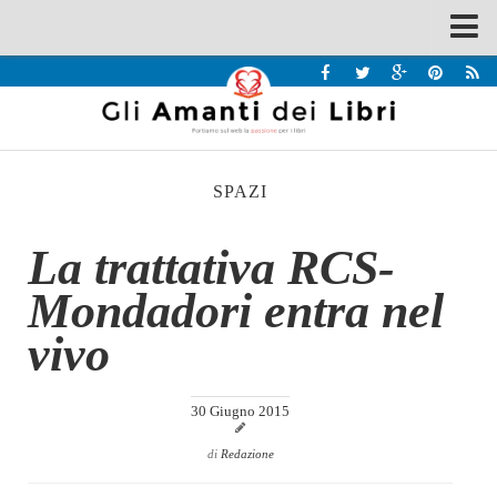
Spazi
Recensioni
Interviste & Incontri
SPAZI
Bandi
Home
La trattativa RCS-
Chi siamo
Mondadori entra nel
Contatti
vivo
Eventi
Home
30 Giugno 2015
Contatti
di
Redazione
Chi siamo