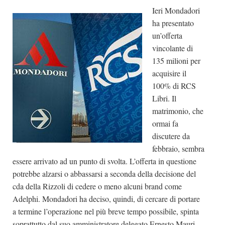
Ieri Mondadori
Dicono di Noi
ha presentato
Rassegna Stampa
un’offerta
Archivio
vincolante di
135 milioni per
Autori
acquisire il
Generi
100% di RCS
Libri. Il
Case editrici
matrimonio, che
Partnership
ormai fa
Giallo Stresa
discutere da
febbraio, sembra
Premio Chiara
essere arrivato ad un punto di svolta. L’offerta in questione
Tabù Festival 2014
potrebbe alzarsi o abbassarsi a seconda della decisione del
A Tutto Volume
cda della Rizzoli di cedere o meno alcuni brand come
Adelphi. Mondadori ha deciso, quindi, di cercare di portare
Salone di Torino
a termine l’operazione nel più breve tempo possibile, spinta
Marketing
soprattutto dal suo amministratore delegato Ernesto Mauri.