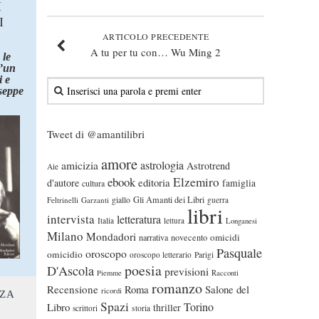
I
I
ARTICOLO PRECEDENTE
A tu per tu con… Wu Ming 2
 le
d’un
 e
seppe
Tweet di @amantilibri
amore
astrologia
amicizia
Astrotrend
Aie
ebook
Elzemiro
editoria
d'autore
famiglia
cultura
Gli Amanti dei Libri
Feltrinelli
Garzanti
giallo
guerra
libri
intervista
letteratura
Italia
lettura
Longanesi
Milano
Mondadori
omicidi
narrativa
novecento
Pasquale
oroscopo
omicidio
oroscopo letterario
Parigi
poesia
D'Ascola
previsioni
Piemme
Racconti
romanzo
Recensione
Roma
Salone del
ricordi
NZA
Spazi
Torino
Libro
thriller
scrittori
storia