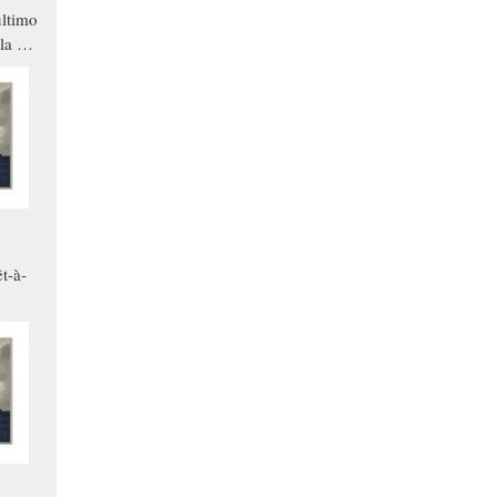
ltimo
la a
che in
ono
t-à-
.