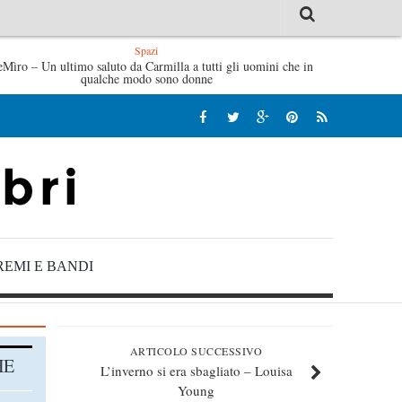
Spazi
ginia Evans
eMìro – Un ultimo saluto da Carmilla a tutti gli uomini che in
L’idraulico non verrà – Fruttero & Lucentini
qualche modo sono donne
REMI E BANDI
ARTICOLO SUCCESSIVO
HE
L’inverno si era sbagliato – Louisa
Young