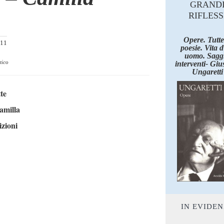
GRAND
RIFLESS
Opere. Tutte
011
poesie. Vita 
uomo. Saggi
tico
interventi- Giu
Ungaretti
te
amilla
zioni
IN EVIDE