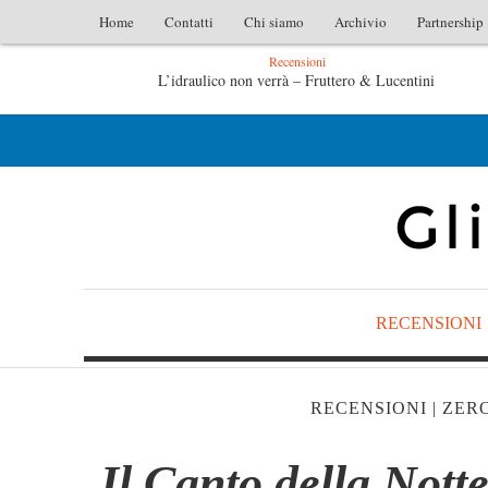
Home
Contatti
Chi siamo
Archivio
Partnership
Recensioni
raulico non verrà – Fruttero & Lucentini
L’arte di uno s
’arte di uno storico – Emilio Gentile
Tutte le mattine 
RECENSIONI
RECENSIONI
|
ZERO
Il Canto della Nott