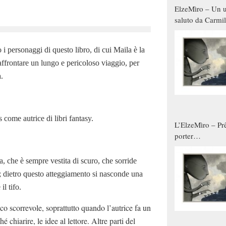
ElzeMìro – Un u
saluto da Carmil
tutti gli uomini 
qualche modo s
 i personaggi di questo libro, di cui Maila è la
donne
affrontare un lungo e pericoloso viaggio, per
.
come autrice di libri fantasy.
L’ElzeMìro – Prê
porter
autunno/inverno
a, che è sempre vestita di scuro, che sorride
e; dietro questo atteggiamento si nasconde una
il tifo.
oco scorrevole, soprattutto quando l’autrice fa un
chiarire, le idee al lettore. Altre parti del