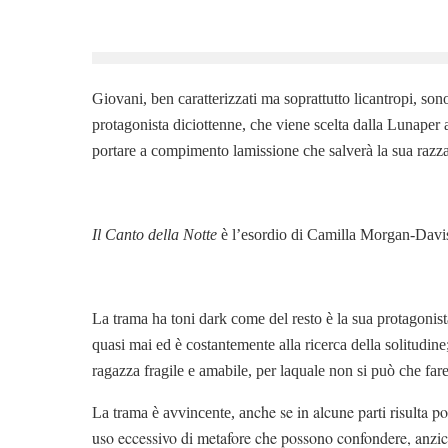
Giovani, ben caratterizzati ma soprattutto licantropi, sono
protagonista diciottenne, che viene scelta dalla Lunaper 
portare a compimento lamissione che salverà la sua razza
Il Canto della Notte
è l’esordio di Camilla Morgan-Davis 
La trama ha toni dark come del resto è la sua protagonist
quasi mai ed è costantemente alla ricerca della solitudin
ragazza fragile e amabile, per laquale non si può che fare 
nche se in alcune parti risulta p
La trama è avvincente, a
uso eccessivo di metafore che possono confondere, anziché 