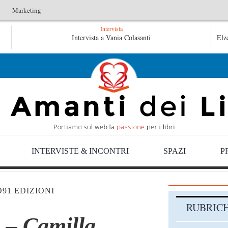
Marketing
Intervista
torico – Emilio Gentile
Intervista a Vania Colasanti
Tutte le mattine di Sybil – Vir
Elz
di Sybil – Virginia Evans
INTERVISTE & INCONTRI
SPAZI
P
91 EDIZIONI
RUBRIC
e – Camilla