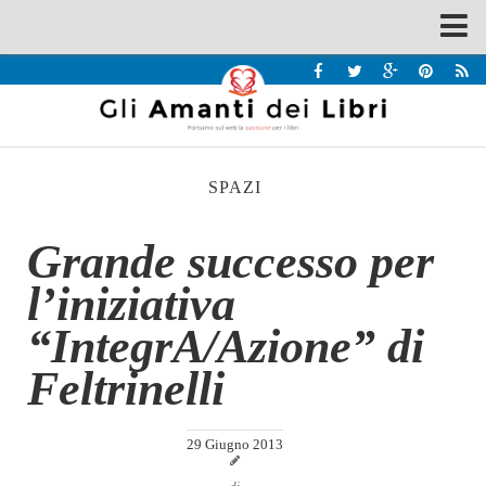
Spazi
Recensioni
Interviste & Incontri
SPAZI
Bandi
Home
Grande successo per
Chi siamo
l’iniziativa
Contatti
“IntegrA/Azione” di
Eventi
Feltrinelli
Home
Contatti
29 Giugno 2013
Chi siamo