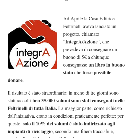
di
Dicono di Noi
Ad Aprile la Casa Editrice
Rassegna Stampa
Feltrinelli aveva lanciato un
Archivio
progetto, chiamato
Autori
IntegrA/Azione
“
“, che
prevedeva di consegnare un
Generi
buono di 5€ a chiunque
Case editrici
un libro in buono
consegnasse
Partnership
stato che fosse possibile
donare
.
Giallo Stresa
Il risultato è stato straordinario: in meno di tre giorni sono
Premio Chiara
ben 35.000 volumi sono stati consegnati nelle
stati raccolti
Tabù Festival 2014
Feltrinelli di tutta Italia.
La maggior parte, come richiesto
A Tutto Volume
dall’iniziativa, erano in condizioni praticamente perfette; per
solo il 10% dei volumi è stato indirizzato agli
questo,
Salone di Torino
impianti di riciclaggio
, secondo una filiera tracciabile,
Marketing