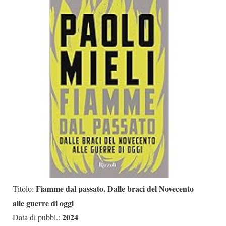
Dicono di Noi
Rassegna Stampa
Archivio
Autori
Generi
Case editrici
Partnership
Giallo Stresa
Premio Chiara
Tabù Festival 2014
A Tutto Volume
Fiamme dal passato. Dalle braci del Novecento
Titolo:
alle guerre di oggi
Salone di Torino
2024
Data di pubbl.:
Marketing