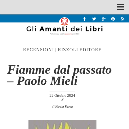
Spazi
Recensioni
Interviste & Incontri
RECENSIONI
|
RIZZOLI EDITORE
Bandi
Home
Fiamme dal passato
Chi siamo
– Paolo Mieli
Contatti
Eventi
22 Ottobre 2024
Home
di
Nicola Vacca
Contatti
Chi siamo