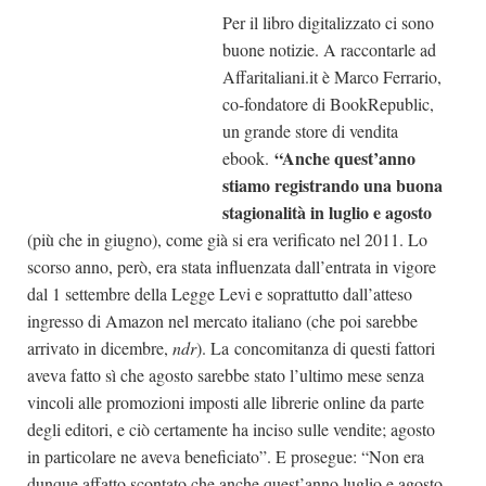
Per il libro digitalizzato ci sono
Dicono di Noi
buone notizie. A raccontarle ad
Rassegna Stampa
Affaritaliani.it è Marco Ferrario,
Archivio
co-fondatore di BookRepublic,
un grande store di vendita
Autori
“Anche quest’anno
ebook.
Generi
stiamo registrando una buona
stagionalità in luglio e agosto
Case editrici
(più che in giugno), come già si era verificato nel 2011. Lo
Partnership
scorso anno, però, era stata influenzata dall’entrata in vigore
Giallo Stresa
dal 1 settembre della Legge Levi e soprattutto dall’atteso
ingresso di Amazon nel mercato italiano (che poi sarebbe
Premio Chiara
arrivato in dicembre,
ndr
). La concomitanza di questi fattori
Tabù Festival 2014
aveva fatto sì che agosto sarebbe stato l’ultimo mese senza
A Tutto Volume
vincoli alle promozioni imposti alle librerie online da parte
degli editori, e ciò certamente ha inciso sulle vendite; agosto
Salone di Torino
in particolare ne aveva beneficiato”. E prosegue: “Non era
Marketing
dunque affatto scontato che anche quest’anno luglio e agosto