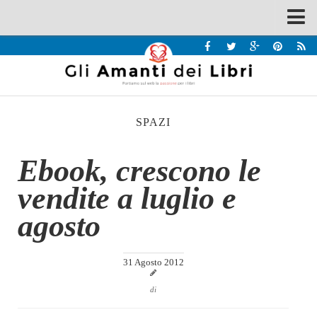
Spazi
Recensioni
Interviste & Incontri
SPAZI
Bandi
Home
Ebook, crescono le
Chi siamo
vendite a luglio e
Contatti
agosto
Eventi
Home
31 Agosto 2012
Contatti
di
Chi siamo