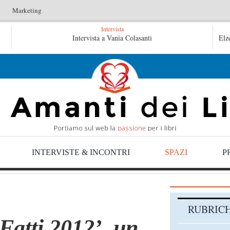
Marketing
Intervista
Le anime salve di Fabrizio De André – Jan Gaggetta
Intervista a Vania Colasanti
Elz
Tutte le mattine di Sybil – Virginia Evans
INTERVISTE & INCONTRI
SPAZI
P
RUBRIC
 Fatti 2012’, un