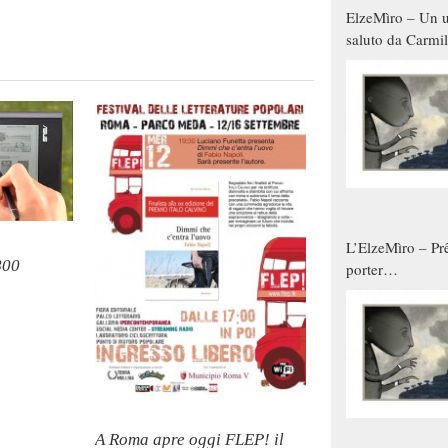
ElzeMìro – Un u
saluto da Carmil
tutti gli uomini 
qualche modo s
donne
L’ElzeMìro – Prê
800
porter
autunno/inverno
A Roma apre oggi FLEP! il