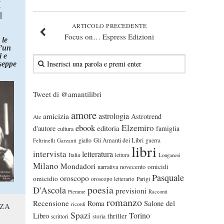
I
I
ARTICOLO PRECEDENTE
Focus on… Espress Edizioni
 le
d’un
 e
seppe
Tweet di @amantilibri
amore
astrologia
amicizia
Astrotrend
Aie
ebook
Elzemiro
editoria
d'autore
famiglia
cultura
Gli Amanti dei Libri
Feltrinelli
Garzanti
giallo
guerra
libri
intervista
letteratura
Italia
lettura
Longanesi
Milano
Mondadori
omicidi
narrativa
novecento
Pasquale
oroscopo
omicidio
oroscopo letterario
Parigi
poesia
D'Ascola
previsioni
Piemme
Racconti
romanzo
Recensione
Roma
Salone del
ricordi
NZA
Spazi
Torino
Libro
thriller
scrittori
storia