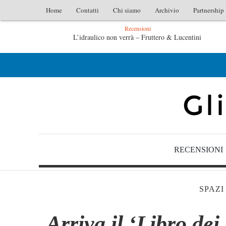
Home
Contatti
Chi siamo
Archivio
Partnership
Recensioni
L’idraulico non verrà – Fruttero & Lucentini
Le anime salve di Fabrizio De André – Jan Gaggetta
RECENSIONI
SPAZI
Arriva il ‘Libro dei