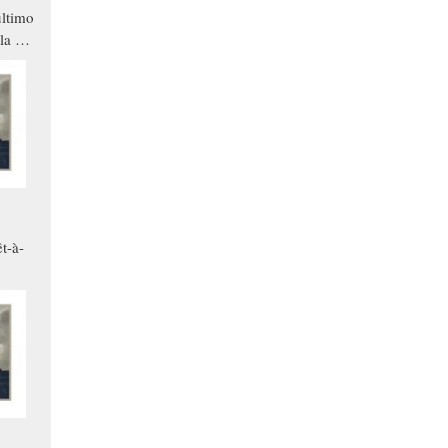
ltimo
la a
che in
ono
t-à-
.