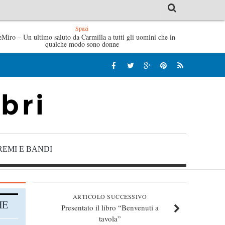
Spazi
eMìro – Un ultimo saluto da Carmilla a tutti gli uomini che in
Tutte le mattine di Sybil – Virginia Evans
L’idraulico non
qualche modo sono donne
REMI E BANDI
ARTICOLO SUCCESSIVO
HE
Presentato il libro “Benvenuti a
tavola”