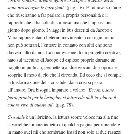
sono prosciugate le intenzioni
” (pag. 46). E’ attraverso l’arte
che riusciranno a far parlare la propria personalità e il
rapporto che li ha colti di sorpresa, ma che li appassiona
giorno dopo giorno. I viaggi in bus descritti da Jacopo e
Mara rappresentano l’eterno movimento a cui ogni uomo
non può sottrarsi, l’entrare in contatto con altri che sono
davvero altri da noi. La condivisione di un progetto creativo,
nato sul taccuino di Jacopo ed esploso proprio durante un
tragitto in pullman, permetterà ai due giovani di scoprirsi e
scoprire il moto di ciò che li circonda. Ed ecco che si compie
la trasformazione della crisalide: dalla crisi si passa
all’amore. Ora bisogna imparare a volare: “
Eccomi, sono
fiera, pronta per le lusinghe: si intravede dall’involucro il
colore vivo di queste ali
” (pag. 78).
Crisalide
è un libricino, la lettura scorre veloce ma alla fine
si vorrebbe tornare indietro di qualche pagina per riprendere
in mano quei fili che sembrano legati non solo ai due ragazzi