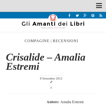
Spazi
Recensioni
Interviste & Incontri
COMPAGINE
|
RECENSIONI
Bandi
Home
Crisalide – Amalia
Chi siamo
Estremi
Contatti
Eventi
8 Settembre 2012
Home
di
Contatti
Autore:
Amalia Estremi
Chi siamo