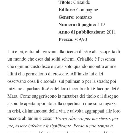
Titolo:
Crisalide
Dicono di Noi
Editore:
Compagine
Genere:
romanzo
Rassegna Stampa
Numero di pagine:
119
Archivio
Anno di pubblicazione:
2011
Prezzo:
€ 9,90
Autori
Generi
Lui e lei, entrambi giovani alla ricerca di sé e alla scoperta di
un mondo che esca dai soliti schemi. Crisalide è l’essenza
Case editrici
che ognuno custodisce e svela solo quando incontra anime
Partnership
affini che permettono di crescere. All’inizio lui e lei
Giallo Stresa
osservano cosa li circonda, sul pullman o per la strada; poi
iniziano a parlare di sé e del loro incontro: lui è Jacopo, lei è
Premio Chiara
Mara. Come suggeriscono la metafora del titolo e il disegno
Tabù Festival 2014
a spirale aperta riportato sulla copertina, i due sono ragazzi
A Tutto Volume
in crisi, disinnamorati della vita e talvolta aggrappati alle loro
piccole abitudini e cose: “
Provo ribrezzo per me stesso, per
Salone di Torino
me, essere infelice e insignificante. Perdo il mio tempo a
Marketing
covare rancore. Mentre ignoro lo scopo e il senso. Mi si