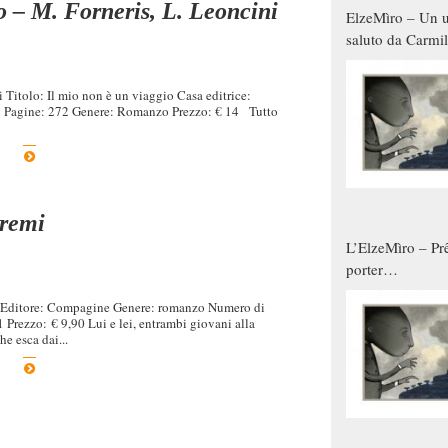
o – M. Forneris, L. Leoncini
ElzeMìro – Un u
saluto da Carmil
tutti gli uomini 
qualche modo s
Titolo: Il mio non è un viaggio Casa editrice:
donne
 Pagine: 272 Genere: Romanzo Prezzo: € 14 Tutto
tremi
L’ElzeMìro – Prê
porter
autunno/inverno
e Editore: Compagine Genere: romanzo Numero di
Prezzo: € 9,90 Lui e lei, entrambi giovani alla
he esca dai...