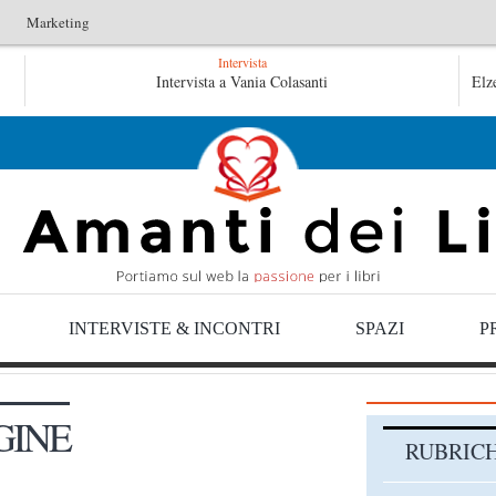
Marketing
Intervista
L’idraulico non verrà – Fruttero & Lucentini
Intervista a Vania Colasanti
Le anime sal
Elz
Le anime salve di Fabrizio De André – Jan Gaggetta
INTERVISTE & INCONTRI
SPAZI
P
GINE
RUBRIC