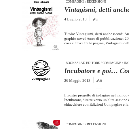
COMPAGINE
/
RECENSIONI
Vintagismi, detti anche
4 Luglio 2013
di
Titolo: Vintagismi, detti anche ricordi A
graphic novel Anno di pubblicazione: 201
cosa si trova tra le pagine, Vintagismi detti
BOOKSALAD EDITORE
/
COMPAGINE
/
IN
Incubatore e poi… C
26 Maggio 2013
di
Il nostro progetto di indagine nel mondo 
Incubatore, dirette verso un’altra sezion
chiacchiere con Edizioni Compagine e la.
COMPAGINE
/
RECENSIONI