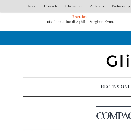
Home
Contatti
Chi siamo
Archivio
Partnership
Recensioni
Tutte le mattine di Sybil – Virginia Evans
L’idraulico non verrà – Fruttero & Lucentini
RECENSIONI
COMPA