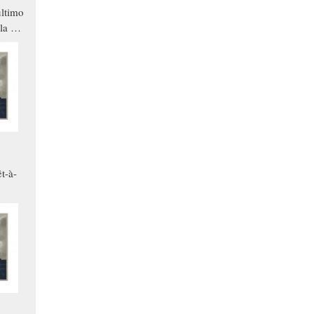
ltimo
la a
che in
ono
t-à-
.