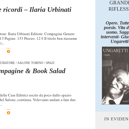
GRAND
 ricordi – Ilaria Urbinati
RIFLESS
Opere. Tutte
poesie. Vita 
uomo. Saggi
utore: Ilaria Urbinati Editore: Compagine Genere:
interventi- Giu
3 Pagine: 153 Prezzo: 12 € Il titolo ben riassume
Ungaretti
...
CUBATORE
/
SALONE TORINO
/
SPAZI
ompagine & Book Salad
delle Case Editrici uscite da poco dallo spazio
e del Salone, continua. Volevamo andare a fare due
..
IN EVIDE