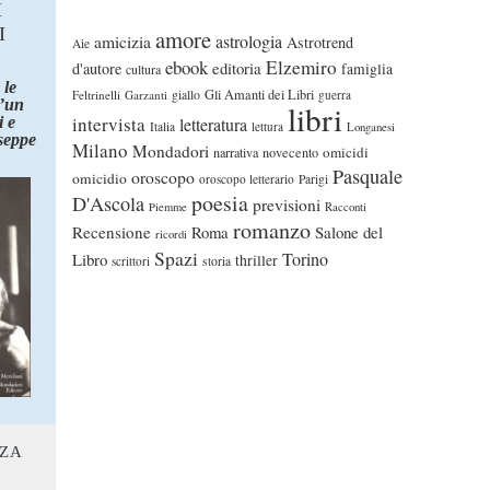
I
I
amore
astrologia
amicizia
Astrotrend
Aie
ebook
Elzemiro
editoria
d'autore
famiglia
cultura
 le
Gli Amanti dei Libri
Feltrinelli
Garzanti
giallo
guerra
d’un
libri
intervista
 e
letteratura
Italia
lettura
Longanesi
seppe
Milano
Mondadori
omicidi
narrativa
novecento
Pasquale
oroscopo
omicidio
oroscopo letterario
Parigi
poesia
D'Ascola
previsioni
Piemme
Racconti
romanzo
Recensione
Roma
Salone del
ricordi
Spazi
Torino
Libro
thriller
scrittori
storia
NZA