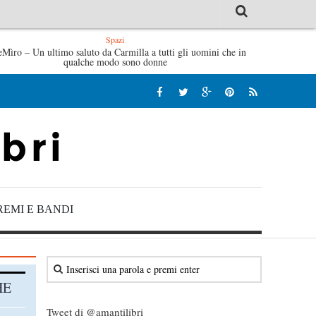
Spazi
ve di Fabrizio De André – Jan Gaggetta
eMìro – Un ultimo saluto da Carmilla a tutti gli uomini che in
Tutte le mattine di S
qualche modo sono donne
REMI E BANDI
HE
Tweet di @amantilibri