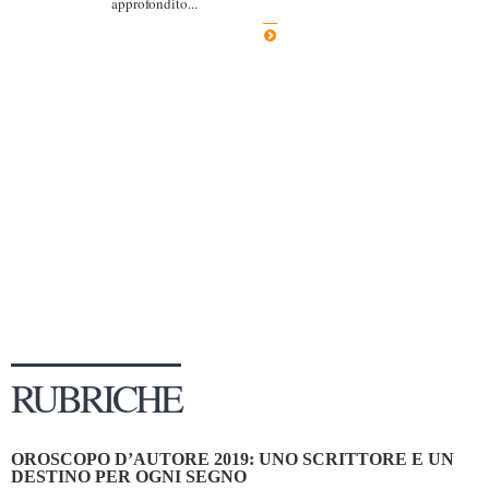
approfondito...
Dicono di Noi
Rassegna Stampa
Archivio
Autori
Generi
Case editrici
Partnership
Giallo Stresa
Premio Chiara
Tabù Festival 2014
RUBRICHE
A Tutto Volume
Salone di Torino
OROSCOPO D’AUTORE 2019: UNO SCRITTORE E UN
Marketing
DESTINO PER OGNI SEGNO