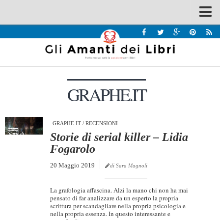
Spazi
Recensioni
Interviste & Incontri
GRAPHE.IT
Bandi
Home
Chi siamo
GRAPHE.IT
/
RECENSIONI
Storie di serial killer – Lidia
Contatti
Fogarolo
Eventi
20 Maggio 2019
di Sara Magnoli
Home
La grafologia affascina. Alzi la mano chi non ha mai
Contatti
pensato di far analizzare da un esperto la propria
scrittura per scandagliare nella propria psicologia e
nella propria essenza. In questo interessante e
Chi siamo