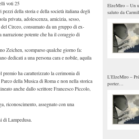
li voti 25
ElzeMìro – Un u
 pezzi della storia e della società italiana degli
saluto da Carmil
ola privata, adolescenza, amicizia, sesso,
tutti gli uomini 
qualche modo s
tto del Circeo, consumato da un gruppo di ex-
donne
 narrazione potente che ha il coraggio di
ino Zeichen, scomparso qualche giorno fa:
dano dedicati a una persona cara e nobile, aquila
.
l premio ha caratterizzato la cerimonia di
L’ElzeMìro – Prê
 Parco della Musica di Roma e non nella storica
porter
lineato anche dallo scrittore Francesco Piccolo,
autunno/inverno
ega, riconoscimento, assegnato con una
si di Lampedusa.