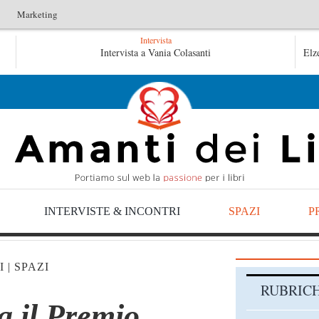
Marketing
Intervista
e di uno storico – Emilio Gentile
Intervista a Vania Colasanti
Tutte le mattine di S
Elz
e mattine di Sybil – Virginia Evans
INTERVISTE & INCONTRI
SPAZI
P
I
|
SPAZI
RUBRIC
ca il Premio