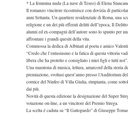
* La femmina nuda (La nave di Teseo) di Elena Stancanel
Il romanzo vincitore ricostruisce con dovizia di particolari
anni Settanta. Un quartiere residenziale di Roma, una scu
religione e un dei più efferati delitti dell”epoca, Il Deli
alunni ed ex-compagni dell’autore sono lo spunto per una
affrontare i grandi quesiti della vita.
Commossa la dedica di Albinati al poeta e amico Valent
“Credo che l’entusiasmo e la fatica di questa vittoria va
libera che ha protetto e consigliato i miei figli e tutti noi”
Una maratona di musica, lettura, amarcord della storia de
premiazione, svoltasi quest’anno presso l’Auditorium del
cornice del Ninfeo di Villa Giulia, rimpianta, come sotto
dai più.
Novità di questa edizione la designazione del Super Str
votazione on-line, a un vincitore del Premio Strega.
La scelta é caduta su “Il Gattopardo” di Giuseppe Toma