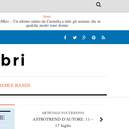
Spazi
ybil – Virginia Evans
eMìro – Un ultimo saluto da Carmilla a tutti gli uomini che in
L’idraulico non verrà – Fruttero & L
qualche modo sono donne
REMI E BANDI
ARTICOLO SUCCESSIVO
HE
ASTROTREND D’AUTORE: 11 –
17 luglio