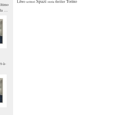
Spazi
Torino
Libro
thriller
scrittori
storia
ltimo
la a
che in
ono
t-à-
.