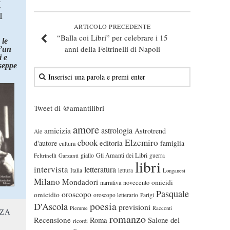
I
I
ARTICOLO PRECEDENTE
“Balla coi Libri” per celebrare i 15
 le
anni della Feltrinelli di Napoli
d’un
 e
seppe
Tweet di @amantilibri
amore
astrologia
amicizia
Astrotrend
Aie
ebook
Elzemiro
editoria
d'autore
famiglia
cultura
Gli Amanti dei Libri
Feltrinelli
Garzanti
giallo
guerra
libri
intervista
letteratura
Italia
lettura
Longanesi
Milano
Mondadori
omicidi
narrativa
novecento
Pasquale
oroscopo
omicidio
oroscopo letterario
Parigi
poesia
D'Ascola
previsioni
Piemme
Racconti
NZA
romanzo
Recensione
Roma
Salone del
ricordi