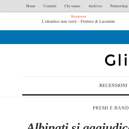
Home
Contatti
Chi siamo
Archivio
Partnership
Recensioni
L’idraulico non verrà – Fruttero & Lucentini
L’art
L’arte di uno storico – Emilio Gentile
Tutte l
RECENSIONI
PREMI E BAND
Albinati si aggiudi