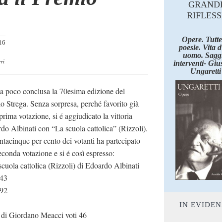
GRAND
RIFLESS
Opere. Tutte
16
poesie. Vita 
uomo. Saggi
ri
interventi- Giu
Ungaretti
da poco conclusa la 70esima edizione del
o Strega. Senza sorpresa, perché favorito già
prima votazione, si é aggiudicato la vittoria
do Albinati con “La scuola cattolica” (Rizzoli).
antacinque per cento dei votanti ha partecipato
seconda votazione e si é così espresso:
scuola cattolica (Rizzoli) di Edoardo Albinati
143
 92
IN EVIDE
) di Giordano Meacci voti 46