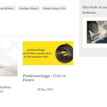
Elzy-Esito di un
ne Bellonci.
Giordano Meacci
Premio Strega 2016
fortunata
combinazione
Pordenonelegge: Crisi vs
Futuro
ncorso
18 Set, 2015
es