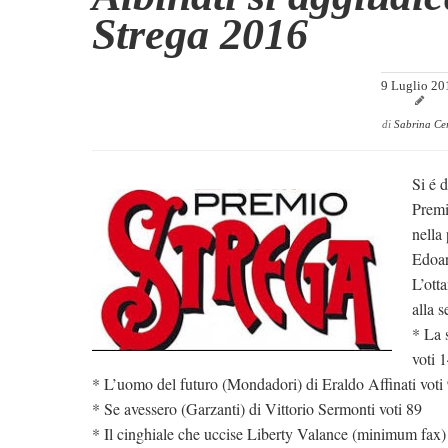
Strega 2016
9 Luglio 20
di
Sabrina Cer
Si é 
Premi
nella 
Edoar
L’ott
alla 
* La 
voti 
* L’uomo del futuro (Mondadori) di Eraldo Affinati voti
* Se avessero (Garzanti) di Vittorio Sermonti voti 89
* Il cinghiale che uccise Liberty Valance (minimum fax