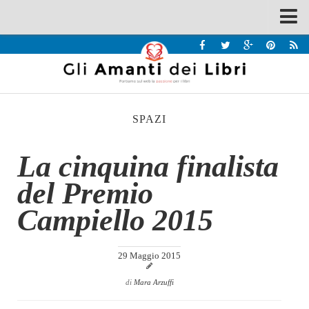
Spazi
Recensioni
Interviste & Incontri
SPAZI
Bandi
Home
La cinquina finalista
Chi siamo
del Premio
Contatti
Campiello 2015
Eventi
Home
29 Maggio 2015
Contatti
di
Mara Arzuffi
Chi siamo