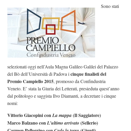
Sono stati
Dicono di Noi
Rassegna Stampa
Archivio
Autori
Generi
Case editrici
selezionati oggi nell’Aula Magna Galileo Galilei del Palazzo
Partnership
cinque finalisti del
del Bò dell’Università di Padova i
Giallo Stresa
Premio Campiello 2015
, promosso da Confindustria
Veneto. E’ stata la Giuria dei Letterati, presieduta quest’anno
Premio Chiara
dal politologo e saggista Ilvo Diamanti, a decretare i cinque
Tabù Festival 2014
nomi:
A Tutto Volume
Vittorio Giacopini con
(Il Saggiatore)
La mappa
Salone di Torino
Marco Balzano con
(Sellerio)
L’ultimo arrivato
Marketing
Carmen Pellegrino con
(Giunti)
Cade la terra