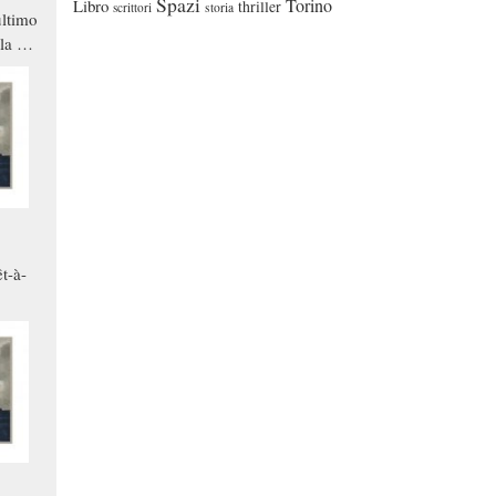
Spazi
Torino
Libro
thriller
scrittori
storia
ltimo
la a
che in
ono
t-à-
.