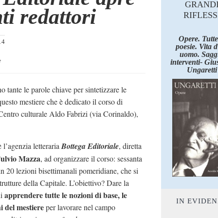
GRAND
ti redattori
RIFLESS
Opere. Tutte
14
poesie. Vita 
uomo. Saggi
e
interventi- Giu
Ungaretti
o tante le parole chiave per sintetizzare le
questo mestiere che è dedicato il corso di
 Centro culturale Aldo Fabrizi (via Corinaldo),
 l’agenzia letteraria
Bottega Editoriale
, diretta
ulvio Mazza
, ad organizzare il corso: sessanta
 in 20 lezioni bisettimanali pomeridiane, che si
rutture della Capitale. L’obiettivo? Dare la
apprendere tutte le nozioni di base, le
di
IN EVIDE
hi del mestiere
per lavorare nel campo