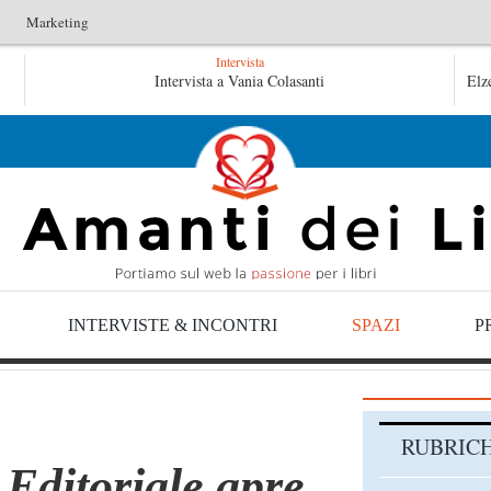
Marketing
Intervista
raulico non verrà – Fruttero & Lucentini
Intervista a Vania Colasanti
Le anime salve di Fa
Elz
e salve di Fabrizio De André – Jan Gaggetta
INTERVISTE & INCONTRI
SPAZI
P
RUBRIC
Editoriale apre