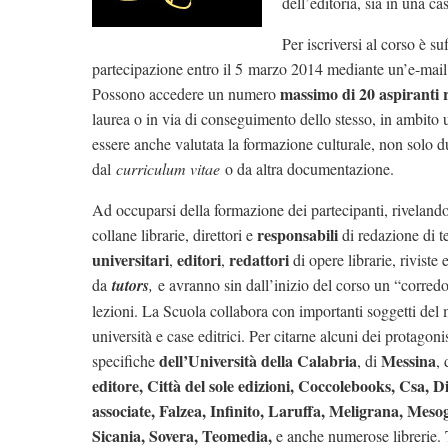
dell’editoria, sia in una c
Per iscriversi al corso è su
partecipazione entro il 5 marzo 2014 mediante un’e-mail
massimo di 20 aspiranti 
Possono accedere un numero
laurea o in via di conseguimento dello stesso, in ambito 
essere anche valutata la formazione culturale, non solo d
dal
curriculum vitae
o da altra documentazione.
Ad occuparsi della formazione dei partecipanti, riveland
responsabili
collane librarie, direttori e
di redazione di te
universitari
editori
redattori
,
,
di opere librarie, riviste
da
tutors
,
e avranno sin dall’inizio del corso un “corredo
lezioni. La Scuola collabora con importanti soggetti del 
università e case editrici. Per citarne alcuni dei protagoni
dell’Università della Calabria
Messina
specifiche
, di
, 
editore, Città del sole edizioni, Coccolebooks, Csa, D
associate, Falzea, Infinito, Laruffa, Meligrana, Meso
Sicania, Sovera, Teomedia,
e anche numerose librerie. T