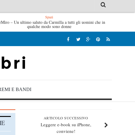
Spazi
brizio De André – Jan Gaggetta
eMìro – Un ultimo saluto da Carmilla a tutti gli uomini che in
Tutte le mattine di Sybil – Vi
qualche modo sono donne
REMI E BANDI
ARTICOLO SUCCESSIVO
HE
Leggere e-book su iPhone,
conviene!