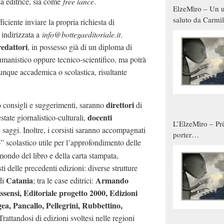
asa editrice, sia come
free lance
.
ElzeMìro – Un u
saluto da Carmil
fficiente inviare la propria richiesta di
tutti gli uomini 
 indirizzata a
info@bottegaeditoriale.it
.
qualche modo s
redattori
, in possesso già di un diploma di
donne
umanistico oppure tecnico-scientifico, ma potrà
unque accademica o scolastica, risultante
direttori
o consigli e suggerimenti, saranno
di
docenti
state giornalistico-culturali,
L’ElzeMìro – Prê
 e saggi. Inoltre, i corsisti saranno accompagnati
porter
” scolastico utile per l’approfondimento delle
autunno/inverno
mondo del libro e della carta stampata,
sti delle precedenti edizioni: diverse strutture
Catania
Armando
di
; tra le case editrici:
issensi, Editoriale progetto 2000, Edizioni
gea, Pancallo, Pellegrini, Rubbettino,
rattandosi di edizioni svoltesi nelle regioni