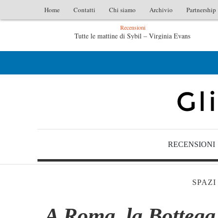
Home
Contatti
Chi siamo
Archivio
Partnership
Recensioni
Tutte le mattine di Sybil – Virginia Evans
L’id
L’idraulico non verrà – Fruttero & Lucentini
Le anim
RECENSIONI
SPAZI
A Roma, la Bottega 