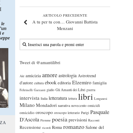
I
I
ARTICOLO PRECEDENTE
A tu per tu con… Giovanni Battista
 le
Menzani
d’un
 e
seppe
Tweet di @amantilibri
amore
astrologia
amicizia
Astrotrend
Aie
ebook
Elzemiro
editoria
d'autore
famiglia
cultura
Gli Amanti dei Libri
Feltrinelli
Garzanti
giallo
guerra
libri
intervista
letteratura
Italia
lettura
Longanesi
Milano
Mondadori
omicidi
narrativa
novecento
Pasquale
oroscopo
omicidio
oroscopo letterario
Parigi
poesia
D'Ascola
previsioni
Piemme
Racconti
NZA
romanzo
Recensione
Roma
Salone del
ricordi